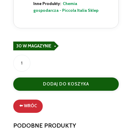
Inne Produkty:
Chemia
gospodarcza - Piccola Italia Sklep
30 W MAGAZYNIE
ilość
Quasar
Płyn
do
DODAJ DO KOSZYKA
Czyszczenia
Wielofunkcyjnego
580
ml
⬅️ WRÓC
–
Skuteczna
PODOBNE PRODUKTY
Uniwersalna