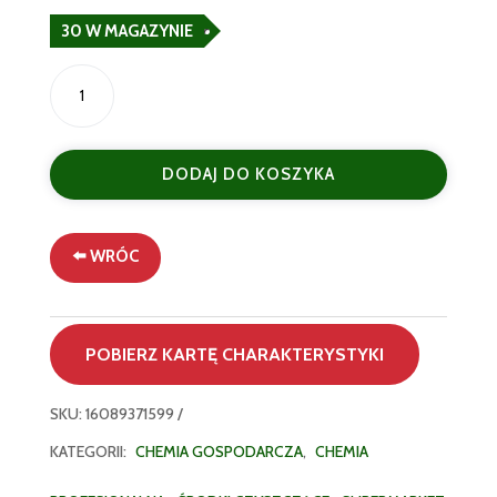
30 W MAGAZYNIE
ilość
Quasar
Płyn
do
DODAJ DO KOSZYKA
Czyszczenia
Wielofunkcyjnego
580
ml
⬅️ WRÓC
–
Skuteczna
Uniwersalna
POBIERZ KARTĘ CHARAKTERYSTYKI
Formuła
SKU:
16089371599
KATEGORII:
CHEMIA GOSPODARCZA
,
CHEMIA