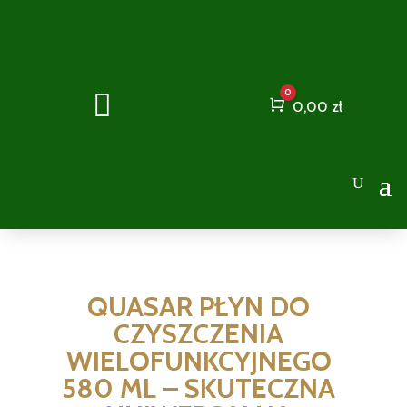
0

Cart
0,00
zł
QUASAR PŁYN DO
CZYSZCZENIA
WIELOFUNKCYJNEGO
580 ML – SKUTECZNA