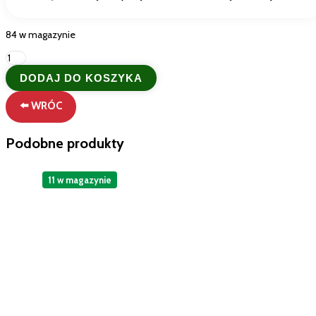
84 w magazynie
ilość
Yoga
DODAJ DO KOSZYKA
Albicocca
–
⬅️ WRÓC
Włoski
nektar
z
Podobne produkty
moreli
bez
cukru
11 w magazynie
1L
|
Gęsty
i
aksamitny