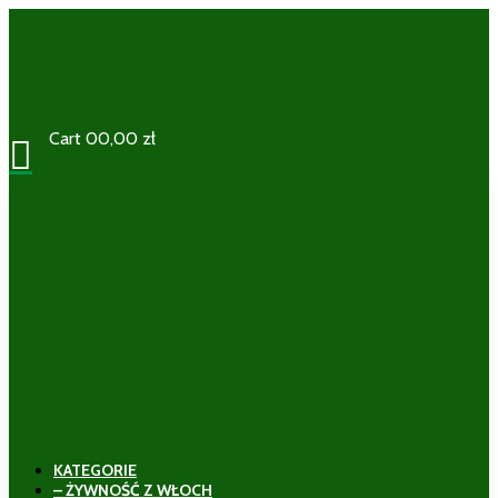
Cart
0
0,00
zł

KATEGORIE
– ŻYWNOŚĆ Z WŁOCH