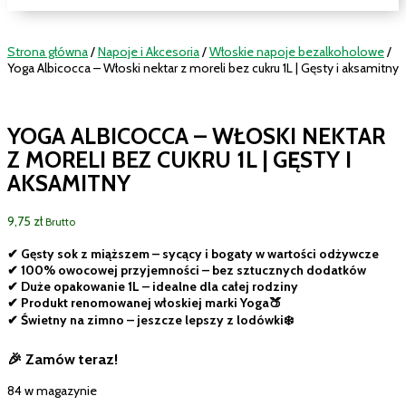
Strona główna
/
Napoje i Akcesoria
/
Włoskie napoje bezalkoholowe
/
Yoga Albicocca – Włoski nektar z moreli bez cukru 1L | Gęsty i aksamitny
YOGA ALBICOCCA – WŁOSKI NEKTAR
Z MORELI BEZ CUKRU 1L | GĘSTY I
AKSAMITNY
9,75
zł
Brutto
✔ Gęsty sok z miąższem – sycący i bogaty w wartości odżywcze
✔ 100% owocowej przyjemności – bez sztucznych dodatków
✔ Duże opakowanie 1L – idealne dla całej rodziny
✔ Produkt renomowanej włoskiej marki Yoga🍑
✔ Świetny na zimno – jeszcze lepszy z lodówki❄️
🎉 Zamów teraz!
84 w magazynie