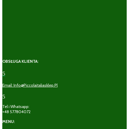
OBSŁUGA KLIENTA:
5
Email: Info@piccolaitaliasklep.pl
5
Tel i Whatsapp:
+48 577804072
MENU: