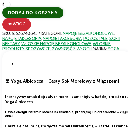
ilość
Yoga
DODAJ DO KOSZYKA
Albicocca
–
⬅️ WRÓC
Włoski
nektar
SKU:
16526740845
KATEGORII:
NAPOJE BEZALKOHOLOWE
,
z
NAPOJE I AKCESORIA
,
NAPOJE I AKCESORIA
,
POZOSTAŁE
,
SOKI I
moreli
NEKTARY
,
WŁOSKIE NAPOJE BEZALKOHOLOWE
,
WŁOSKIE
bez
PRODUKTY SPOŻYWCZE
,
ŻYWNOŚĆ Z WŁOCH
MARKA:
YOGA
cukru
1L
|
Opis
Gęsty
i
aksamitny
🍑 Yoga Albicocca – Gęsty Sok Morelowy z Miąższem!
Intensywny smak dojrzałych moreli zamknięty w każdej kropli sok
Yoga Albicocca.
Dawka energii i witamin idealna na śniadanie, przekąskę lub orzeźwienie w ciąg
dnia!
Ciesz się naturalną słodyczą moreli i witalnością w każdej szklance