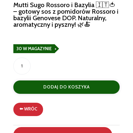
Mutti Sugo Rossoro i Bazylia 🇮🇹🍅
– gotowy sos z pomidorów Rossoro i
bazylii Genovese DOP. Naturalny,
aromatyczny i pyszny! 🌿🍝
30 W MAGAZYNIE
ilość
Sugo
semplice
con
DODAJ DO KOSZYKA
basilico
Mutti
280
g
⬅️ WRÓC