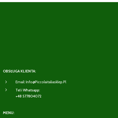
OBSŁUGA KLIENTA:
5
Email: Info@piccolaitaliasklep.pl
5
Tel i Whatsapp:
+48 577804072
MENU: