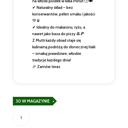
na włoski posiłek w kilka minut 🕒🍽️
✔ Naturalny skład – bez
konserwantów, pełen smaku i jakości
💚🥫
✔ Idealny do makaronu, ryżu, a
nawet jako baza do pizzy 🍝🍕
Z Mutti każdy obiad staje się
kulinarną podróżą do słonecznej Italii
– smakuj prawdziwe, włoskie
tradycje każdego dnia!
🎉 Zamów teraz
30 W MAGAZYNIE
ilość
Sugo
semplice