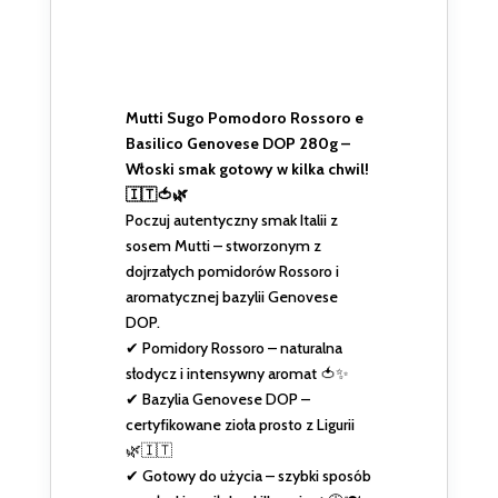
Mutti Sugo Pomodoro Rossoro e
Basilico Genovese DOP 280g –
Włoski smak gotowy w kilka chwil!
🇮🇹🍅🌿
Poczuj autentyczny smak Italii z
sosem Mutti – stworzonym z
dojrzałych pomidorów Rossoro i
aromatycznej bazylii Genovese
DOP.
✔ Pomidory Rossoro – naturalna
słodycz i intensywny aromat 🍅✨
✔ Bazylia Genovese DOP –
certyfikowane zioła prosto z Ligurii
🌿🇮🇹
✔ Gotowy do użycia – szybki sposób