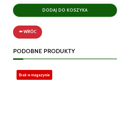
con
DODAJ DO KOSZYKA
basilico
Mutti
280
g
⬅️ WRÓC
PODOBNE PRODUKTY
Brak w magazynie