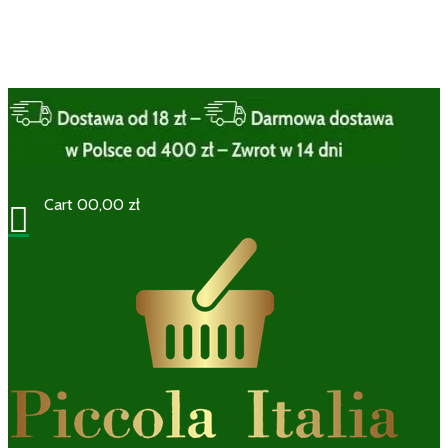
Cart
0
0,00
zł
