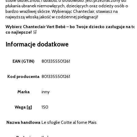
sobie skuteczność i dbałość o środowisko. Jest przeznaczony do
płukania ubranek niemowlęcych, dziecięcych oraz odzieży osób o
bardzo wrażliwej skórze. Wybierając Chanteclair, stawiasz na
najwyższą włoską jakość w codziennej pielęgnacji!
Wybierz Chanteclair Vert Bebè – bo Twoje dziecko zasługuje na to,
co najlepsze!
🛒
Informacje dodatkowe
EAN (GTIN)
8013355501261
Kod producenta
8013355501261
Marka
inny
Waga [g]
150
Nazwa handlowa
Le sfoglie Cotte al forne Mais