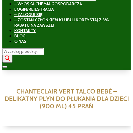
– WŁOSKA CHEMIA GOSPODARCZA
LOGIN/REJESTRACJA
– ZALOGUJ SIĘ
– ZOSTAŃ CZŁONKIEM KLUBU I KORZYSTAJ Z 3%
RABATU NA ZAWSZE!
KONTAKTY
BLOG
O NAS
Wyszukiwarka
produktów
CHANTECLAIR VERT TALCO BEBÈ –
DELIKATNY PŁYN DO PŁUKANIA DLA DZIECI
(900 ML) 45 PRAŃ