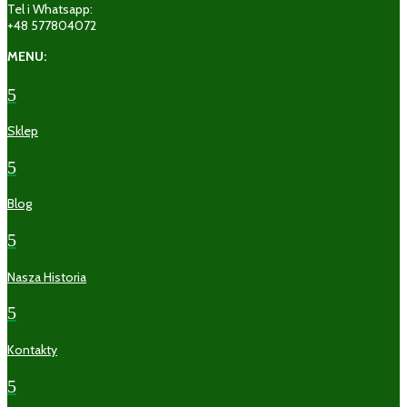
Tel i Whatsapp:
+48 577804072
MENU:
5
Sklep
5
Blog
5
Nasza Historia
5
Kontakty
5