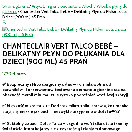
Strona główna
/
Artykuły higieny osobistej z Włoch
/
Włoskie płyny do
płukania
/ Chanteclair Vert Talco Bebè – Delikatny Płyn do Płukania dla
Dzieci (900 ml) 45 Prań
🔍
CHANTECLAIR VERT TALCO BEBÈ –
DELIKATNY PŁYN DO PŁUKANIA DLA
DZIECI (900 ML) 45 PRAŃ
17,20
zł
Brutto
✅ Bezpieczny i Hipoalergiczny skład – Formuła wolna od
barwników i konserwantów, testowana dermatologicznie oraz na
obecność metali Minimalizuje ryzyko podrażnień wrażliwej skóry🧪
✅ Miękkość mikro-talku – Dodatek mikro-talku sprawia, że ubranka
stają się miękkie jak puch i niezwykle przyjemne w dotyku☁️👕
✅ Subtelny zapach Dolce Talco – Łagodna woń talku otula tkaniny
świeżością, która kojarzy się z czystością i ciepłem domowego