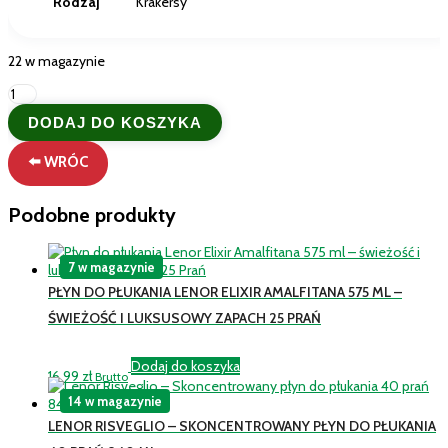
Rodzaj
Krakersy
22 w magazynie
ilość
Chanteclair
DODAJ DO KOSZYKA
Vert
Talco
⬅️ WRÓC
Bebè
–
Delikatny
Podobne produkty
Płyn
do
Płukania
7 w magazynie
dla
Dzieci
PŁYN DO PŁUKANIA LENOR ELIXIR AMALFITANA 575 ML –
(900
ŚWIEŻOŚĆ I LUKSUSOWY ZAPACH 25 PRAŃ
ml)
45
Prań
Dodaj do koszyka
16,99
zł
Brutto
14 w magazynie
LENOR RISVEGLIO – SKONCENTROWANY PŁYN DO PŁUKANIA