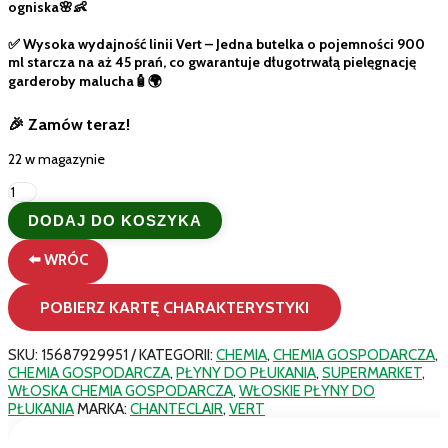
ogniska🌸👶
✅ Wysoka wydajność linii Vert – Jedna butelka o pojemności 900
ml starcza na aż 45 prań, co gwarantuje długotrwałą pielęgnację
garderoby malucha🧴🌍
🎉 Zamów teraz!
22 w magazynie
ilość
Chanteclair
DODAJ DO KOSZYKA
Vert
Talco
⬅️ WRÓC
Bebè
–
Delikatny
POBIERZ KARTĘ CHARAKTERYSTYKI
Płyn
do
Płukania
SKU:
15687929951
KATEGORII:
CHEMIA
,
CHEMIA GOSPODARCZA
,
dla
CHEMIA GOSPODARCZA
,
PŁYNY DO PŁUKANIA
,
SUPERMARKET
,
Dzieci
WŁOSKA CHEMIA GOSPODARCZA
,
WŁOSKIE PŁYNY DO
(900
PŁUKANIA
MARKA:
CHANTECLAIR
,
VERT
ml)
45