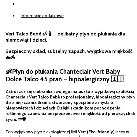
Prań
Opis
Informacje dodatkowe
Vert Talco Bebè 👶🧴 – delikatny płyn do płukania dla
niemowląt i dzieci.
Bezpieczny skład, subtelny zapach, wyjątkowa miękkość
☁️🌸
👶Płyn do płukania Chanteclair Vert Baby
Dolce Talco 45 prań – hipoalergiczny 🇮🇹
Zatroszcz się o ubranka swojego maluszka z wyjątkową czułością!
Chanteclair Vert Talco Bebè
to profesjonalny, hipoalergiczny płyn
do zmiękczania tkanin, stworzony specjalnie z myślą o
niemowlętach i dzieciach. Dzięki składnikom pochodzenia
roślinnego zapewnia bezpieczeństwo i miękkość od pierwszych dn
życia. 🌱🛡️
Ten wyjątkowy płyn z ekologicznej linii
Vert (Eko-friendly)
łączy w