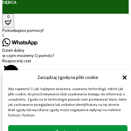
DĘBICA
0
Potrzebujesz pomocy?
1
Dzień dobry
w czym możemy Ci pomóc?
Rozpocznij czat
Zarządzaj zgodą na pliki cookie
Aby zapewnić Ci jak najlepsze wrażenia, używamy technologii, takich jak
pliki cookie, do przechowywania i/lub uzyskiwania dostępu do informacji o
Mój wózek
urządzeniu. Zgoda na te technologie pozwoli nam przetwarzać dane, takie
jak zachowanie przeglądania lub unikalne identyfikatory na tej stronie.
Brak zgody lub wycofanie zgody może negatywnie wpłynąć na niektóre
funkcje i funkcje.
Close cart
Twój koszyk jest pusty.