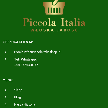
OBSŁUGA KLIENTA:
5
Email: Info@piccolaitaliasklep.pl
5
Tel i Whatsapp:
+48 577804072
MENU:
5
Sklep
5
Blog
5
Nasza Historia