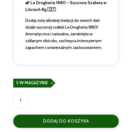
🌿 La Drogheria 1880 – Suszona Szałwia w
Liściach 8g 🇮🇹
Dodaj nutę włoskiej tradycji do swoich dań
dzięki suszonej szałwii La Drogheria 1880!
Aromatyczna i naturalna, zamknięta w
szklanym słoiczku, zachwyca intensywnym
zapachem i uniwersalnym zastosowaniem.
5 W MAGAZYNIE
ilość
Włoska
Suszona
Szałwia
DODAJ DO KOSZYKA
w
Liściach