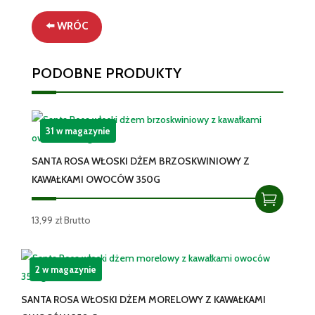
La
Drogheria
⬅️ WRÓC
1880
|
PODOBNE PRODUKTY
8g
31 w magazynie
SANTA ROSA WŁOSKI DŻEM BRZOSKWINIOWY Z
KAWAŁKAMI OWOCÓW 350G
13,99
zł
Brutto
2 w magazynie
SANTA ROSA WŁOSKI DŻEM MORELOWY Z KAWAŁKAMI