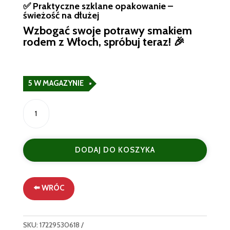
✅ Praktyczne szklane opakowanie –
świeżość na dłużej
Wzbogać swoje potrawy smakiem
rodem z Włoch, spróbuj teraz! 🎉
5 W MAGAZYNIE
ilość
Włoska
Suszona
Szałwia
DODAJ DO KOSZYKA
w
Liściach
La
Drogheria
⬅️ WRÓC
1880
|
8g
SKU:
17229530618