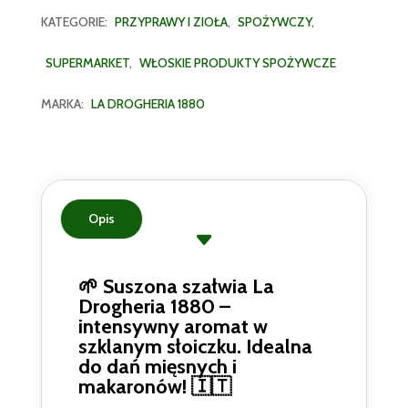
KATEGORIE:
PRZYPRAWY I ZIOŁA
,
SPOŻYWCZY
,
SUPERMARKET
,
WŁOSKIE PRODUKTY SPOŻYWCZE
MARKA:
LA DROGHERIA 1880
Opis
🌱 Suszona szałwia La
Drogheria 1880 –
intensywny aromat w
szklanym słoiczku. Idealna
do dań mięsnych i
makaronów! 🇮🇹