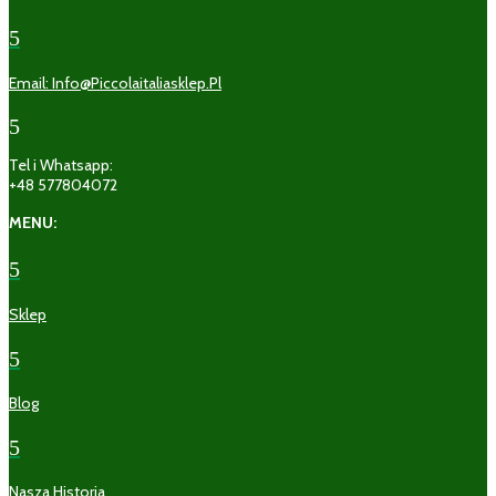
5
Email: Info@piccolaitaliasklep.pl
5
Tel i Whatsapp:
+48 577804072
MENU:
5
Sklep
5
Blog
5
Nasza Historia