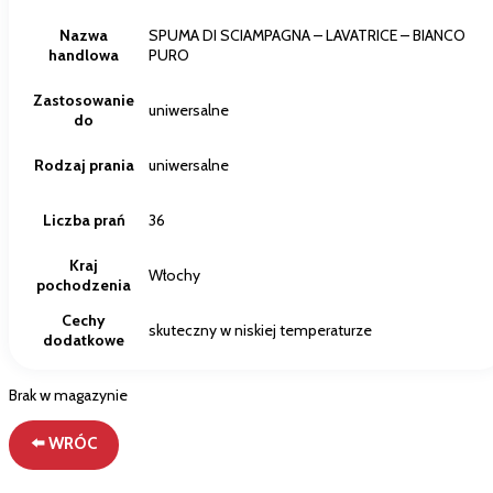
Nazwa
SPUMA DI SCIAMPAGNA – LAVATRICE – BIANCO
handlowa
PURO
Zastosowanie
uniwersalne
do
Rodzaj prania
uniwersalne
Liczba prań
36
Kraj
Włochy
pochodzenia
Cechy
skuteczny w niskiej temperaturze
dodatkowe
Brak w magazynie
⬅️ WRÓC