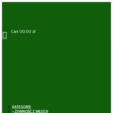
Cart
0
0,00
zł

KATEGORIE
– ŻYWNOŚĆ Z WŁOCH