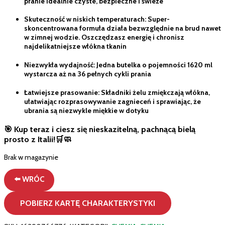
pranie idealnie czyste, bezpieczne i świeże
Skuteczność w niskich temperaturach: Super-
skoncentrowana formuła działa bezwzględnie na brud nawet
w zimnej wodzie. Oszczędzasz energię i chronisz
najdelikatniejsze włókna tkanin
Niezwykła wydajność: Jedna butelka o pojemności 1620 ml
wystarcza aż na 36 pełnych cykli prania
Łatwiejsze prasowanie: Składniki żelu zmiękczają włókna,
ułatwiając rozprasowywanie zagnieceń i sprawiając, że
ubrania są niezwykle miękkie w dotyku
🎯 Kup teraz i ciesz się nieskazitelną, pachnącą bielą
prosto z Italii!🛒🧼
Brak w magazynie
⬅️ WRÓC
POBIERZ KARTĘ CHARAKTERYSTYKI