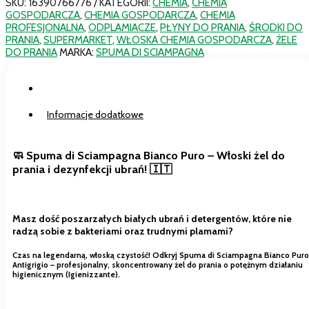
SKU:
16390766776
KATEGORII:
CHEMIA
,
CHEMIA
GOSPODARCZA
,
CHEMIA GOSPODARCZA
,
CHEMIA
PROFESJONALNA
,
ODPLAMIACZE
,
PŁYNY DO PRANIA
,
ŚRODKI DO
PRANIA
,
SUPERMARKET
,
WŁOSKA CHEMIA GOSPODARCZA
,
ŻELE
DO PRANIA
MARKA:
SPUMA DI SCIAMPAGNA
Opis
Informacje dodatkowe
🧼 Spuma di Sciampagna Bianco Puro – Włoski żel do
prania i dezynfekcji ubrań! 🇮🇹
Masz dość poszarzałych białych ubrań i detergentów, które nie
radzą sobie z bakteriami oraz trudnymi plamami?
Czas na legendarną, włoską czystość! Odkryj
Spuma di Sciampagna Bianco Puro
Antigrigio
– profesjonalny, skoncentrowany żel do prania o potężnym działaniu
higienicznym (
Igienizzante
).