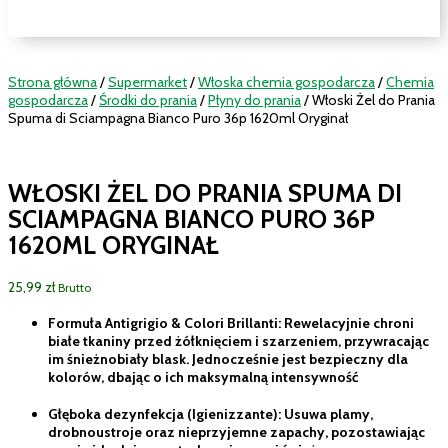
Strona główna
/
Supermarket
/
Włoska chemia gospodarcza
/
Chemia
gospodarcza
/
Środki do prania
/
Płyny do prania
/ Włoski Żel do Prania
Spuma di Sciampagna Bianco Puro 36p 1620ml Oryginał
WŁOSKI ŻEL DO PRANIA SPUMA DI
SCIAMPAGNA BIANCO PURO 36P
1620ML ORYGINAŁ
25,99
zł
Brutto
Formuła Antigrigio & Colori Brillanti: Rewelacyjnie chroni
białe tkaniny przed żółknięciem i szarzeniem, przywracając
im śnieżnobiały blask. Jednocześnie jest bezpieczny dla
kolorów, dbając o ich maksymalną intensywność
Głęboka dezynfekcja (Igienizzante): Usuwa plamy,
drobnoustroje oraz nieprzyjemne zapachy, pozostawiając