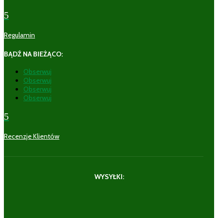
5
Regulamin
BĄDŹ NA BIEŻĄCO:
Obserwuj
Obserwuj
Obserwuj
Obserwuj
5
Recenzje Klientów
WYSYŁKI: