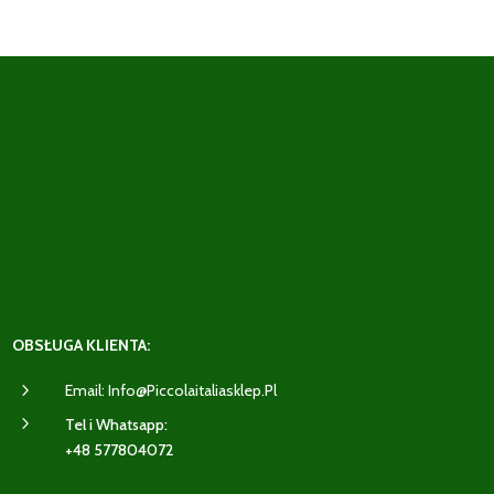
OBSŁUGA KLIENTA:
5
Email: Info@piccolaitaliasklep.pl
5
Tel i Whatsapp:
+48 577804072