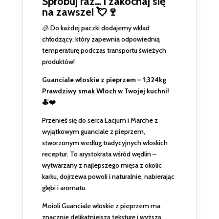
Spróbuj raz… i zakochaj się
na zawsze! 💘🍷
🧊 Do każdej paczki dodajemy wkład
chłodzący, który zapewnia odpowiednią
temperaturę podczas transportu świeżych
produktów!
Guanciale włoskie z pieprzem – 1,324kg
Prawdziwy smak Włoch w Twojej kuchni!
🍝❤️
Przenieś się do serca Lacjum i Marche z
wyjątkowym guanciale z pieprzem,
stworzonym według tradycyjnych włoskich
receptur. To arystokrata wśród wędlin –
wytwarzany z najlepszego mięsa z okolic
karku, dojrzewa powoli i naturalnie, nabierając
głębi i aromatu.
Moioli Guanciale włoskie z pieprzem ma
znacznie delikatniejszą teksturę i wyższą