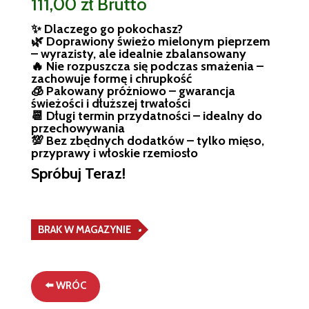
111,00
zł
Brutto
✨ Dlaczego go pokochasz?
🌿 Doprawiony świeżo mielonym pieprzem
– wyrazisty, ale idealnie zbalansowany
🔥 Nie rozpuszcza się podczas smażenia –
zachowuje formę i chrupkość
🧊 Pakowany próżniowo – gwarancja
świeżości i dłuższej trwałości
📆 Długi termin przydatności – idealny do
przechowywania
💯 Bez zbędnych dodatków – tylko mięso,
przyprawy i włoskie rzemiosło
Spróbuj Teraz!
BRAK W MAGAZYNIE
⬅️ WRÓC