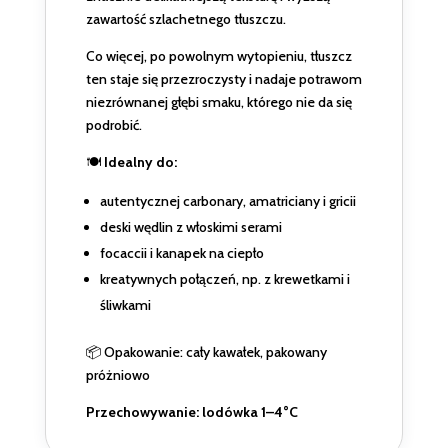
zawartość szlachetnego tłuszczu.
Co więcej, po powolnym wytopieniu, tłuszcz
ten staje się przezroczysty i nadaje potrawom
niezrównanej głębi smaku, którego nie da się
podrobić.
🍽️
Idealny do:
autentycznej carbonary, amatriciany i gricii
deski wędlin z włoskimi serami
focaccii i kanapek na ciepło
kreatywnych połączeń, np. z krewetkami i
śliwkami
📦 Opakowanie: cały kawałek, pakowany
próżniowo
Przechowywanie: lodówka 1–4°C