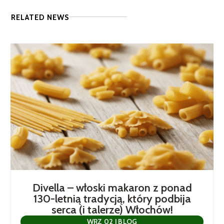
RELATED NEWS
Divella – włoski makaron z ponad
130-letnią tradycją, który podbija
serca (i talerze) Włochów!
WRZ 02
|
BLOG