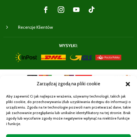
5
Recenzje Klientów
WYSYŁKI:
Zarządzaj zgodą na pliki cookie
Aby zapewnić Ci jak najlepsze wrażenia, używamy technologii, takich jak
pliki cookie, do przechowywania i/lub uzyskiwania dostępu do informacji o
urządzeniu. Zgoda na te technologie pozwoli nam przetwarzać dane, takie
Zwrot w ciągu 14 dni
jak zachowanie przeglądania lub unikalne identyfikatory na tej stronie. Brak
zgody lub wycofanie zgody może negatywnie wpłynąć na niektóre funkcje
i funkcje.
© 2025 PICCOLA ITALIA SKLEP – ULICA RZESZOWSKA
20, 39-200 DĘBICA