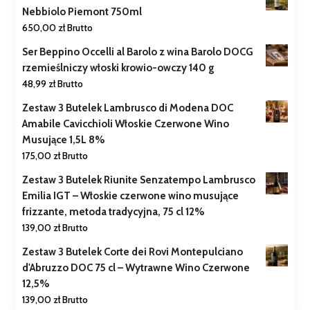
Nebbiolo Piemont 750ml
650,00
zł
Brutto
Ser Beppino Occelli al Barolo z wina Barolo DOCG
rzemieślniczy włoski krowio-owczy 140 g
48,99
zł
Brutto
Zestaw 3 Butelek Lambrusco di Modena DOC
Amabile Cavicchioli Włoskie Czerwone Wino
Musujące 1,5L 8%
175,00
zł
Brutto
Zestaw 3 Butelek Riunite Senzatempo Lambrusco
Emilia IGT – Włoskie czerwone wino musujące
frizzante, metoda tradycyjna, 75 cl 12%
139,00
zł
Brutto
Zestaw 3 Butelek Corte dei Rovi Montepulciano
d'Abruzzo DOC 75 cl – Wytrawne Wino Czerwone
12,5%
139,00
zł
Brutto