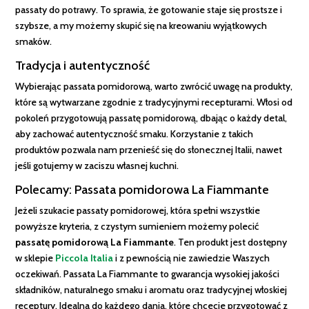
passaty do potrawy. To sprawia, że gotowanie staje się prostsze i
szybsze, a my możemy skupić się na kreowaniu wyjątkowych
smaków.
Tradycja i autentyczność
Wybierając passata pomidorową, warto zwrócić uwagę na produkty,
które są wytwarzane zgodnie z tradycyjnymi recepturami. Włosi od
pokoleń przygotowują passatę pomidorową, dbając o każdy detal,
aby zachować autentyczność smaku. Korzystanie z takich
produktów pozwala nam przenieść się do słonecznej Italii, nawet
jeśli gotujemy w zaciszu własnej kuchni.
Polecamy: Passata pomidorowa La Fiammante
Jeżeli szukacie passaty pomidorowej, która spełni wszystkie
powyższe kryteria, z czystym sumieniem możemy polecić
passatę pomidorową La Fiammante
. Ten produkt jest dostępny
w sklepie
Piccola Italia
i z pewnością nie zawiedzie Waszych
oczekiwań. Passata La Fiammante to gwarancja wysokiej jakości
składników, naturalnego smaku i aromatu oraz tradycyjnej włoskiej
receptury. Idealna do każdego dania, które chcecie przygotować z