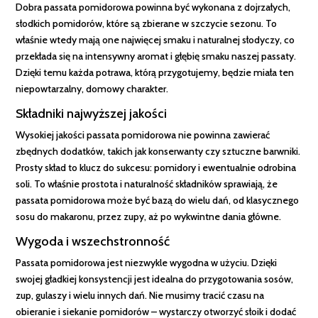
Dobra passata pomidorowa powinna być wykonana z dojrzałych,
słodkich pomidorów, które są zbierane w szczycie sezonu. To
właśnie wtedy mają one najwięcej smaku i naturalnej słodyczy, co
przekłada się na intensywny aromat i głębię smaku naszej passaty.
Dzięki temu każda potrawa, którą przygotujemy, będzie miała ten
niepowtarzalny, domowy charakter.
Składniki najwyższej jakości
Wysokiej jakości passata pomidorowa nie powinna zawierać
zbędnych dodatków, takich jak konserwanty czy sztuczne barwniki.
Prosty skład to klucz do sukcesu: pomidory i ewentualnie odrobina
soli. To właśnie prostota i naturalność składników sprawiają, że
passata pomidorowa może być bazą do wielu dań, od klasycznego
sosu do makaronu, przez zupy, aż po wykwintne dania główne.
Wygoda i wszechstronność
Passata pomidorowa jest niezwykle wygodna w użyciu. Dzięki
swojej gładkiej konsystencji jest idealna do przygotowania sosów,
zup, gulaszy i wielu innych dań. Nie musimy tracić czasu na
obieranie i siekanie pomidorów – wystarczy otworzyć słoik i dodać