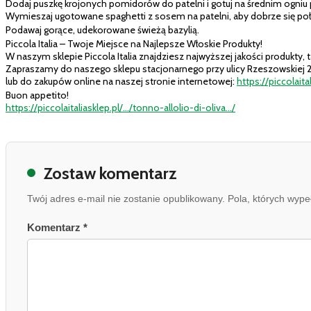
Dodaj puszkę krojonych pomidorów do patelni i gotuj na średnim ogniu p
Wymieszaj ugotowane spaghetti z sosem na patelni, aby dobrze się poł
Podawaj gorące, udekorowane świeżą bazylią.
Piccola Italia – Twoje Miejsce na Najlepsze Włoskie Produkty!
W naszym sklepie Piccola Italia znajdziesz najwyższej jakości produkty, t
Zapraszamy do naszego sklepu stacjonarnego przy ulicy Rzeszowskiej 
lub do zakupów online na naszej stronie internetowej:
https://piccolaita
Buon appetito!
https://piccolaitaliasklep.pl/…/tonno-allolio-di-oliva…/
Zostaw komentarz
Twój adres e-mail nie zostanie opublikowany. Pola, których wy
Komentarz *