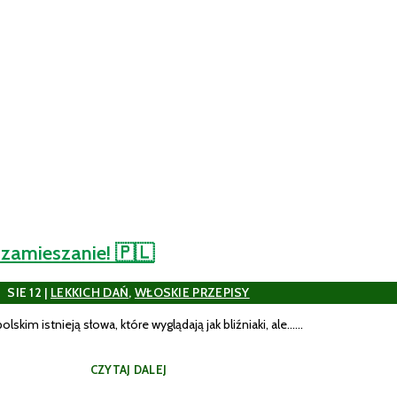
 zamieszanie! 🇵🇱
SIE 12
|
LEKKICH DAŃ
,
WŁOSKIE PRZEPISY
lskim istnieją słowa, które wyglądają jak bliźniaki, ale......
CZYTAJ DALEJ