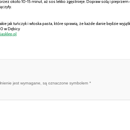
rzez około 10-15 minut, aż sos lekko zgęstnieje. Dopraw solą i pieprzem
ączyły.
akie jak tuńczyk i włoska pasta, które sprawią, że każde danie będzie wyją
20 w Dębicy
liasklep.pl
pełnienie jest wymagane, są oznaczone symbolem *