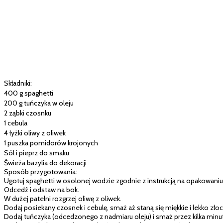
Składniki:
400 g spaghetti
200 g tuńczyka w oleju
2 ząbki czosnku
1 cebula
4 łyżki oliwy z oliwek
1 puszka pomidorów krojonych
Sól i pieprz do smaku
Świeża bazylia do dekoracji
Sposób przygotowania:
Ugotuj spaghetti w osolonej wodzie zgodnie z instrukcją na opakowaniu
Odcedź i odstaw na bok.
W dużej patelni rozgrzej oliwę z oliwek.
Dodaj posiekany czosnek i cebulę, smaż aż staną się miękkie i lekko złoc
Dodaj tuńczyka (odcedzonego z nadmiaru oleju) i smaż przez kilka minu