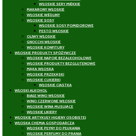
WŁOSKIE SERY MIĘKKIE
MAKARONY WŁOSKIE
WŁOSKIE WĘDLINY
WŁOSKIE SOSY
WŁOSKIE SOSY POMIDOROWE
PESTO WŁOSKIE
OLIWY WŁOSKIE
GNOCCHI WŁOSKIE
WŁOSKIE KONFITURY
WŁOSKIE PRODUKTY SPÓŻYWCZE
WŁOSKIE NAPOJE BEZALKOHOLOWE
WŁOSKIE PRODUKTY BEZGLUTENOWE
MĄKA WŁOSKA
WŁOSKIE PRZEKĄSKI
WŁOSKIE CUKIERKI
WŁOSKIE CIASTKA
WŁOSKI ALKOHOL
BIAŁE WINO WŁOSKIE
WINO CZERWONE WŁOSKIE
WŁOSKIE WINA MUSUJĄCE
WŁOSKIE LIKIERY
WŁOSKIE ARTYKUŁY HIGIENY OSOBISTEJ
WŁOSKA CHEMIA GOSPODARCZA
WŁOSKIE PŁYNY DO PŁUKANIA
WŁOSKIE PERFUMY DO PRANIA