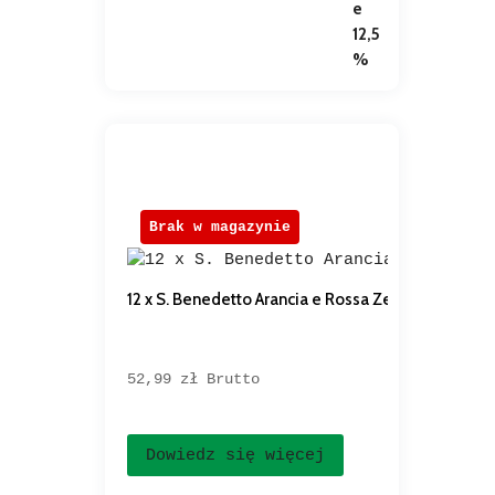
Brak w magazynie
12 x S. Benedetto Arancia e Rossa Zero 0,4L – wł
52,99 
zł
Brutto
Dowiedz się więcej