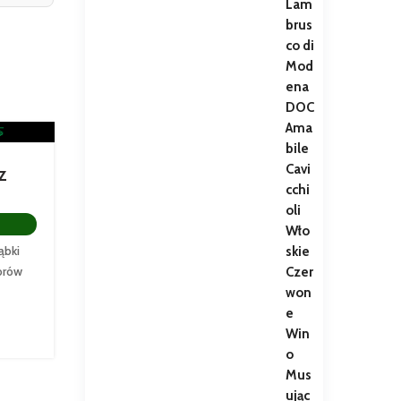
z
ąbki
dorów