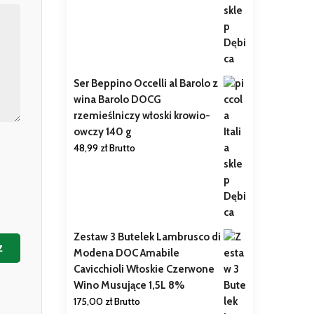
Ser Beppino Occelli al Barolo z
wina Barolo DOCG
rzemieślniczy włoski krowio-
owczy 140 g
48,99
zł
Brutto
Zestaw 3 Butelek Lambrusco di
z
Modena DOC Amabile
Cavicchioli Włoskie Czerwone
Wino Musujące 1,5L 8%
175,00
zł
Brutto