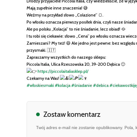
Drodzy przyjaciele Piccola Italia, czy wiedzieliście, że w języ
Mają zupełnie inne znaczenia! 😅
Weźmy na przykład słowo „Colazione” 🍞.
Po włosku oznacza pierwszy posiłek dnia, czyli nasze śniadan
Ale po polsku „Kolacja” to nie śniadanie, lecz obiad! 🥘
I tu robi się ciekawie: słowo „Cena” po włosku oznacza wiecz
Zamieszani? My też! 😄 Ale jedno jest pewne: bez względu n
przysmaki. 🇮🇹
Zapraszamy wszystkich do naszego sklepu:
Piccola Italia, Ulica Rzeszowska 20, 39-200 Dębica 🙂
https://piccolaitaliasklep.pl/
Czekamy na Was!
#włoskiesmaki
#kolacja
#śniadanie
#debica
#ciekawostkij
Zostaw komentarz
Twój adres e-mail nie zostanie opublikowany. Pola