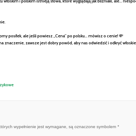
ku włoskim i polskim istnieją słowa, które wyglądają jak bliźniaki, ale… niesp
ie.
orny posiłek, ale jeśli powiesz „Cena” po polsku… mówisz o cenie! 💸
a znaczenie, zawsze jest dobry powód, aby nas odwiedzić i odkryć włoskie
ęzykowe
, których wypełnienie jest wymagane, są oznaczone symbolem *