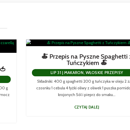
🍝 Przepis na Pyszne Spaghetti 
Tuńczykiem 🍝
 🍅
LIP 31
|
MAKARON
,
WŁOSKIE PRZEPISY
Składniki: 400 g spaghetti 200 g tuńczyka w oleju 2 z
200 g
czosnku 1 cebula 4 łyżki oliwy z oliwek 1 puszka pomi
Namocz
krojonych Sól i pieprz do smaku...
CZYTAJ DALEJ