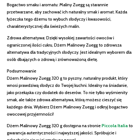
Bogactwo smaku i aromatu: Maliny Zuegg są starannie
przetwarzane, aby zachować ich naturalny smak i aromat. Każda
łyżeczka tego dżemu to wybuch słodyczy i kwasowości,
charakterystycznej dla świeżych malin.
Zdrowa alternatywa: Dzięki wysokiej zawartości owoców i
ograniczonej ilości cukru, Dżem Malinowy Zuegg to zdrowsza
alternatywa dla tradycyjnych słodyczy. Jest idealnym wyborem dla
osób dbających o zdrową i zrównoważoną dietę.
Podsumowanie
Dżem Malinowy Zuegg 320 g to pyszny, naturalny produkt, który
wnosi prawdziwą słodycz do Twojej kuchni. Idealny na śniadanie,
jako przekąska czy dodatek do deserów. To nie tylko wyśmienity
smak, ale także zdrowa alternatywa, którą możesz cieszyć się
każdego dnia. Wybierz Dżem Malinowy Zuegg i odkryj bogactwo
owocowej przyjemności!
Dżem Malinowy Zuegg 320 g dostępna na stronie
Piccola Italia
to
gwarancja autentyczności i najwyższej jakości. Spróbujcie i