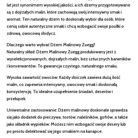
lat jest synonimem wysokiej jakości, a ich dżemy przygotowywane
są z dojrzałych malin, które zachowują swój intensywny smak i
aromat. Ten naturalny dżem to doskonały wybór dla osób, które
cenią sobie autentyczne smaki i chcą wzbogacić swoje posiłki o
zdrową, owocową słodycz.
Dlaczego warto wybrać Dżem Malinowy Zuegg?
Naturalny skład: Dżem Malinowy Zuegg produkowany jest z
wyselekcjonowanych, dojrzałych malin, bez sztucznych barwników
i konserwantów. To gwarancja czystego, naturalnego smaku.
Wysoka zawartość owoców: Każdy słoiczek zawiera dużą ilość
malin, co zapewnia intensywny, owocowy smak i doskonałą
konsystencję. To idealne uzupełnienie śniadań, deserów i
przekąsek.
Uniwersalne zastosowanie: Dżem malinowy doskonale sprawdza
się jako dodatek do pieczywa, tostów, naleśników, gofrów, a także
jako składnik wypieków. Możesz nim wzbogacić swoje desery lub
po prostu delektować się jego smakiem na kanapce.