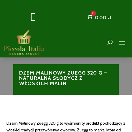
0

Cart
0,00
zł
DŻEM MALINOWY ZUEGG 320 G –
NATURALNA SŁODYCZ Z
WŁOSKICH MALIN
Dżem Malinowy Zuegg 320 g to wyśmienity produkt pochodzący z
włoskiej tradycji przetwórstwa owoców. Zuegg to marka, która od