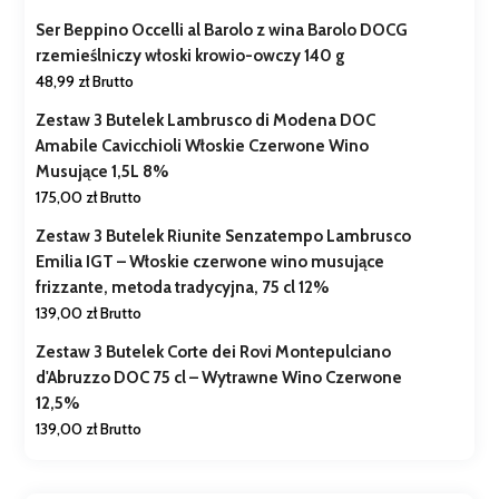
Ser Beppino Occelli al Barolo z wina Barolo DOCG
rzemieślniczy włoski krowio-owczy 140 g
48,99
zł
Brutto
Zestaw 3 Butelek Lambrusco di Modena DOC
Amabile Cavicchioli Włoskie Czerwone Wino
Musujące 1,5L 8%
175,00
zł
Brutto
Zestaw 3 Butelek Riunite Senzatempo Lambrusco
Emilia IGT – Włoskie czerwone wino musujące
frizzante, metoda tradycyjna, 75 cl 12%
139,00
zł
Brutto
Zestaw 3 Butelek Corte dei Rovi Montepulciano
d'Abruzzo DOC 75 cl – Wytrawne Wino Czerwone
12,5%
139,00
zł
Brutto