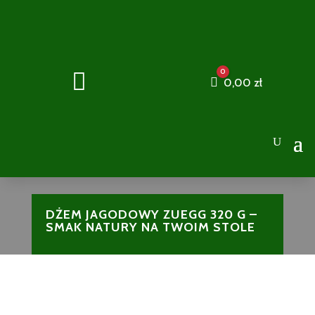
0

Cart
0,00
zł
DŻEM JAGODOWY ZUEGG 320 G –
SMAK NATURY NA TWOIM STOLE