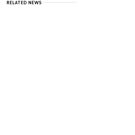
RELATED NEWS
W sklepie Piccola Italia znajdziesz tylko starannie