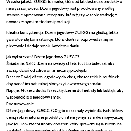
Wysoka jakość: ZUEGG to marka, która od lat dostarcza produkty o
najwyższej jakości. Dżem jagodowy jest produkowany według
starannie opracowanej receptury, która łączy w sobie tradycję z
nowoczesnymi metodami produkcji.
Idealna konsystencja: Dżem jagodowy ZUEGG ma gładką, lekko
galaretowatą konsystencję, która idealnie rozprowadza się na
pieczywie i dodaje smaku każdemu daniu.
Jak wykorzystać Dżem Jagodowy ZUEGG?
Śniadanie: Nałóż dżem na świeży chleb, tost lub bułeczki, aby
zacząć dzień od zdrowej i smacznej przekąski.
Desery: Dodaj dżem jagodowy do ciast, ciasteczek lub muffinek,
aby nadać im naturalnej słodyczy i owocowego smaku.
Napoje: Możesz dodać łyżeczkę dżemu do herbaty lub koktajli, aby
wzbogacić je o jagodowy smak.
Podsumowanie
Dżem Jagodowy ZUEGG 320 g to doskonały wybór dla tych, którzy
cenią sobie naturalne produkty o intensywnym smaku i najwyższej
jakości. To wszechstronny dodatek, który sprawdzi się w kuchni na
co dzień, a jego naturalny skład i wyśmienity smak zachwycą