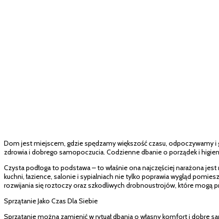
Dom jest miejscem, gdzie spędzamy większość czasu, odpoczywamy i gro
zdrowia i dobrego samopoczucia. Codzienne dbanie o porządek i higien
Czysta podłoga to podstawa – to właśnie ona najczęściej narażona jest
kuchni, łazience, salonie i sypialniach nie tylko poprawia wygląd pomi
rozwijania się roztoczy oraz szkodliwych drobnoustrojów, które mogą pr
Sprzątanie Jako Czas Dla Siebie
Sprzątanie można zamienić w rytuał dbania o własny komfort i dobre sa