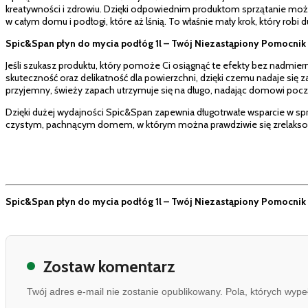
kreatywności i zdrowiu. Dzięki odpowiednim produktom sprzątanie może 
w całym domu i podłogi, które aż lśnią. To właśnie mały krok, który robi
Spic&Span płyn do mycia podłóg 1l – Twój Niezastąpiony Pomocnik
Jeśli szukasz produktu, który pomoże Ci osiągnąć te efekty bez nadmie
skuteczność oraz delikatność dla powierzchni, dzięki czemu nadaje się z
przyjemny, świeży zapach utrzymuje się na długo, nadając domowi poczu
Dzięki dużej wydajności Spic&Span zapewnia długotrwałe wsparcie w sprz
czystym, pachnącym domem, w którym można prawdziwie się zrelakso
Spic&Span płyn do mycia podłóg 1l – Twój Niezastąpiony Pomocnik
Zostaw komentarz
Twój adres e-mail nie zostanie opublikowany. Pola, których wy