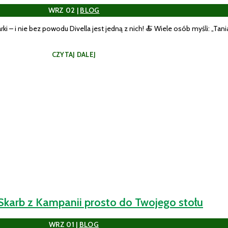
WRZ 02
|
BLOG
i – i nie bez powodu Divella jest jedną z nich! 🍝 Wiele osób myśli: „Tania
CZYTAJ DALEJ
karb z Kampanii prosto do Twojego stołu
WRZ 01
|
BLOG