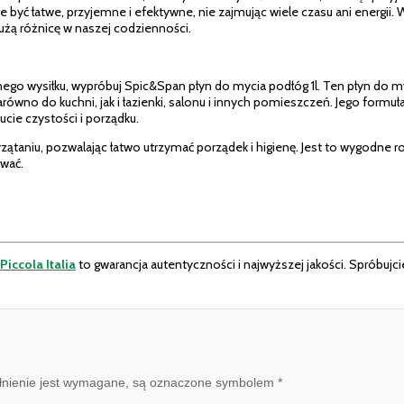
być łatwe, przyjemne i efektywne, nie zajmując wiele czasu ani energii.
 dużą różnicę w naszej codzienności.
rnego wysiłku, wypróbuj Spic&Span płyn do mycia podłóg 1l. Ten płyn do 
arówno do kuchni, jak i łazienki, salonu i innych pomieszczeń. Jego formu
cie czystości i porządku.
ątaniu, pozwalając łatwo utrzymać porządek i higienę. Jest to wygodne ro
wać.
Piccola Italia
to gwarancja autentyczności i najwyższej jakości. Spróbujci
pełnienie jest wymagane, są oznaczone symbolem *