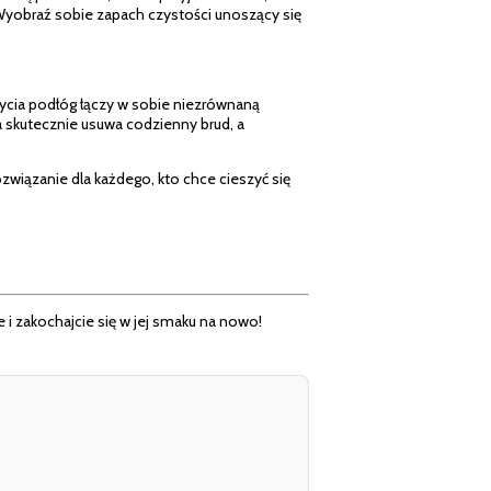
 Wyobraź sobie zapach czystości unoszący się
mycia podłóg łączy w sobie niezrównaną
ła skutecznie usuwa codzienny brud, a
związanie dla każdego, kto chce cieszyć się
e i zakochajcie się w jej smaku na nowo!