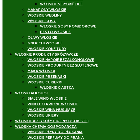
WŁOSKIE SERY MIĘKKIE
MAKARONY WŁOSKIE
WŁOSKIE WĘDLINY
WŁOSKIE SOSY
WŁOSKIE SOSY POMIDOROWE
PESTO WŁOSKIE
OLIWY WŁOSKIE
GNOCCHI WŁOSKIE
WŁOSKIE KONFITURY
WŁOSKIE PRODUKTY SPÓŻYWCZE
WŁOSKIE NAPOJE BEZALKOHOLOWE
WŁOSKIE PRODUKTY BEZGLUTENOWE
MĄKA WŁOSKA
WŁOSKIE PRZEKĄSKI
WŁOSKIE CUKIERKI
WŁOSKIE CIASTKA
WŁOSKI ALKOHOL
BIAŁE WINO WŁOSKIE
WINO CZERWONE WŁOSKIE
WŁOSKIE WINA MUSUJĄCE
WŁOSKIE LIKIERY
WŁOSKIE ARTYKUŁY HIGIENY OSOBISTEJ
WŁOSKA CHEMIA GOSPODARCZA
WŁOSKIE PŁYNY DO PŁUKANIA
WŁOSKIE PERFUMY DO PRANIA