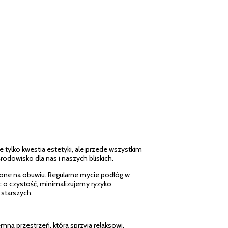
tylko kwestia estetyki, ale przede wszystkim
dowisko dla nas i naszych bliskich.
szone na obuwiu. Regularne mycie podłóg w
ąc o czystość, minimalizujemy ryzyko
 starszych.
ną przestrzeń, która sprzyja relaksowi,