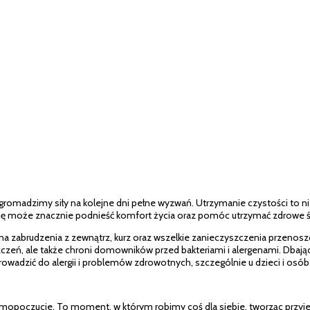
madzimy siły na kolejne dni pełne wyzwań. Utrzymanie czystości to nie 
ę może znacznie podnieść komfort życia oraz pomóc utrzymać zdrowe śro
 na zabrudzenia z zewnątrz, kurz oraz wszelkie zanieczyszczenia przeno
eszczeń, ale także chroni domowników przed bakteriami i alergenami. Dbaj
owadzić do alergii i problemów zdrowotnych, szczególnie u dzieci i osób
mopoczucie. To moment, w którym robimy coś dla siebie, tworząc przyjem