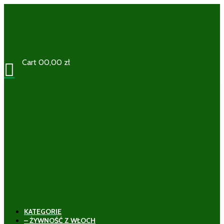
Cart
0
0,00
zł

KATEGORIE
– ŻYWNOŚĆ Z WŁOCH