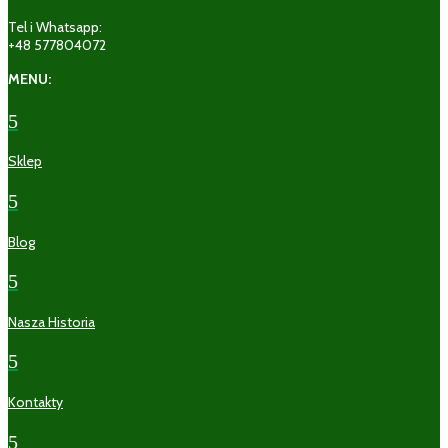
Tel i Whatsapp:
+48 577804072
MENU:
5
Sklep
5
Blog
5
Nasza Historia
5
Kontakty
5