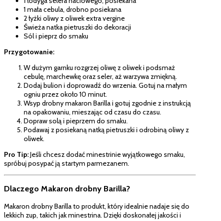
1 łodyga selera naciowego, posiekana
1 mała cebula, drobno posiekana
2 łyżki oliwy z oliwek extra vergine
Świeża natka pietruszki do dekoracji
Sól i pieprz do smaku
Przygotowanie:
W dużym garnku rozgrzej oliwę z oliwek i podsmaż
cebulę, marchewkę oraz seler, aż warzywa zmiękną.
Dodaj bulion i doprowadź do wrzenia. Gotuj na małym
ogniu przez około 10 minut.
Wsyp drobny makaron Barilla i gotuj zgodnie z instrukcją
na opakowaniu, mieszając od czasu do czasu.
Dopraw solą i pieprzem do smaku.
Podawaj z posiekaną natką pietruszki i odrobiną oliwy z
oliwek.
Pro Tip:
Jeśli chcesz dodać minestrinie wyjątkowego smaku,
spróbuj posypać ją startym parmezanem.
Dlaczego Makaron drobny Barilla?
Makaron drobny Barilla to produkt, który idealnie nadaje się do
lekkich zup, takich jak minestrina. Dzięki doskonałej jakości i