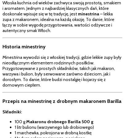
Włoska kuchnia od wieków zachwyca swoją prostotą, smakiem
i aromatem. Jednym z najbardziej klasycznych dań, które
doskonale wpisuje się w tę tradycję, jest
minestrina
– lekka
zupa z makaronem, idealna na każdą okazję. To danie, które
łączy w sobie wygodę przygotowania, wartości odżywcze i
autentyczny smak Włoch.
Historia minestriny
Minestrina wywodzi się z włoskiej tradycji, gdzie lekkie zupy były
nieodłącznym elementem rodzinnych posiłków.
Przygotowywane z prostych składników, takich jak makaron,
warzywa i bulion, były serwowane zarówno dzieciom, jak i
dorosłym. To danie, które budzi nostalgię i kojarzy się z
domowym ciepłem.
Przepis na minestrinę z drobnym makaronem Barilla
Składniki:
100 g
Makaronu drobnego Barilla 500 g
1 litr bulionu (warzywnego lub drobiowego)
1 marchewka, pokrojona w drobną kostkę