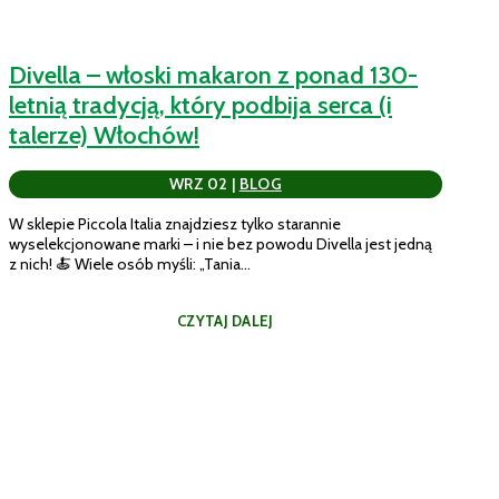
Divella – włoski makaron z ponad 130-
letnią tradycją, który podbija serca (i
talerze) Włochów!
WRZ 02
|
BLOG
W sklepie Piccola Italia znajdziesz tylko starannie
wyselekcjonowane marki – i nie bez powodu Divella jest jedną
z nich! 🍝 Wiele osób myśli: „Tania...
CZYTAJ DALEJ