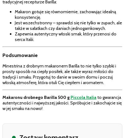
tradycyjnej recepturze Barilla:
Makaron gotuje się równomiernie, zachowując idealną
konsystencję.
Jest wszechstronny – sprawdzi się nie tylko w zupach, ale
także w sałatkach czy daniach jednogarnkowych.
Zapewnia autentyczny włoski smak, który przenosi do
serca Italii.
Podsumowanie
Minestrina z drobnym makaronem Barilla to nie tylko szybki i
prosty sposób na ciepły posiłek, ale także wyraz miłości do
tradycji i smaku. Przygotuj to danie w swoim domu i poczuj
włoską atmosferę, która otuli Cię ciepłem i aromatem.
Makaronu drobnego Barilla 500 g
Piccola Italia
to gwarancja
autentyczności i najwyższej jakości. Spróbujcie i zakochajcie się
w jej smaku na nowo!
Zostaw komentarz