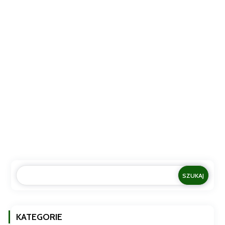
Mozzarella di Bufala Campana DOP – Włoski Skarb z
Kampanii prosto do Twojego stołu! 🍽️🇮🇹 W sklepie Piccola
Italia Sklep oferujemy Ci prawdziwą...
KATEGORIE