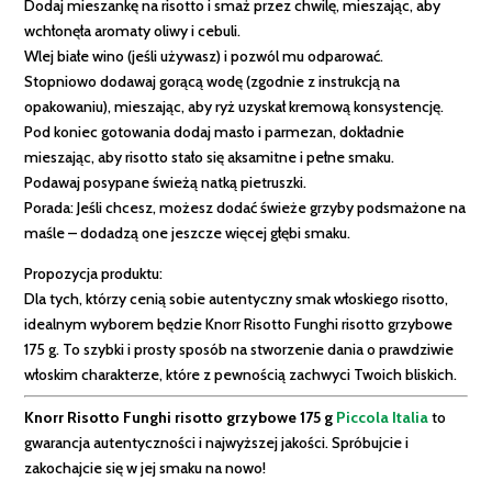
Dodaj mieszankę na risotto i smaż przez chwilę, mieszając, aby
wchłonęła aromaty oliwy i cebuli.
Wlej białe wino (jeśli używasz) i pozwól mu odparować.
Stopniowo dodawaj gorącą wodę (zgodnie z instrukcją na
opakowaniu), mieszając, aby ryż uzyskał kremową konsystencję.
Pod koniec gotowania dodaj masło i parmezan, dokładnie
mieszając, aby risotto stało się aksamitne i pełne smaku.
Podawaj posypane świeżą natką pietruszki.
Porada: Jeśli chcesz, możesz dodać świeże grzyby podsmażone na
maśle – dodadzą one jeszcze więcej głębi smaku.
Propozycja produktu:
Dla tych, którzy cenią sobie autentyczny smak włoskiego risotto,
idealnym wyborem będzie Knorr Risotto Funghi risotto grzybowe
175 g. To szybki i prosty sposób na stworzenie dania o prawdziwie
włoskim charakterze, które z pewnością zachwyci Twoich bliskich.
Knorr Risotto Funghi risotto grzybowe 175 g
Piccola Italia
to
gwarancja autentyczności i najwyższej jakości. Spróbujcie i
zakochajcie się w jej smaku na nowo!