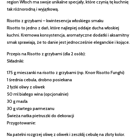
region Włoch ma swoje unikalne specjały, które czynią tę kuchnię
tak różnorodną i wyjątkową.
Risotto z grzybami – kwintesencja włoskiego smaku
Risotto to jedno z dań, które najlepiej oddaje ducha włoskiej
kuchni. Kremowa konsystencja, aromatyczne dodatki i aksamitny
smak sprawiają, że to danie jest jednocześnie eleganckie i kojące.
Przepis na Risotto z grzybami (dla 2 osób):
Składniki:
175 g mieszanki na risotto z grzybami (np. Knorr Risotto Funghi)
1 średnia cebula, drobno posiekana
2 łyżki oliwy z oliwek
50 ml białego wina (opcjonalnie)
30 g masła
30 g startego parmezanu
Świeża natka pietruszki do dekoracji
Przygotowanie:
Na patelni rozgrzej oliwę z oliwek i zeszklij cebulę na złoty kolor.