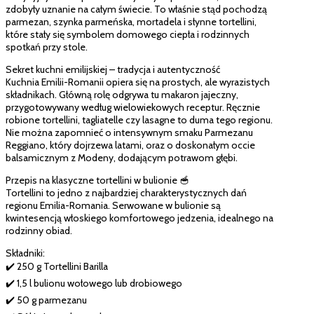
zdobyły uznanie na całym świecie. To właśnie stąd pochodzą
parmezan, szynka parmeńska, mortadela i słynne tortellini,
które stały się symbolem domowego ciepła i rodzinnych
spotkań przy stole.
Sekret kuchni emilijskiej – tradycja i autentyczność
Kuchnia Emilii-Romanii opiera się na prostych, ale wyrazistych
składnikach. Główną rolę odgrywa tu makaron jajeczny,
przygotowywany według wielowiekowych receptur. Ręcznie
robione tortellini, tagliatelle czy lasagne to duma tego regionu.
Nie można zapomnieć o intensywnym smaku Parmezanu
Reggiano, który dojrzewa latami, oraz o doskonałym occie
balsamicznym z Modeny, dodającym potrawom głębi.
Przepis na klasyczne tortellini w bulionie 🥣
Tortellini to jedno z najbardziej charakterystycznych dań
regionu Emilia-Romania. Serwowane w bulionie są
kwintesencją włoskiego komfortowego jedzenia, idealnego na
rodzinny obiad.
Składniki:
✔️ 250 g Tortellini Barilla
✔️ 1,5 l bulionu wołowego lub drobiowego
✔️ 50 g parmezanu