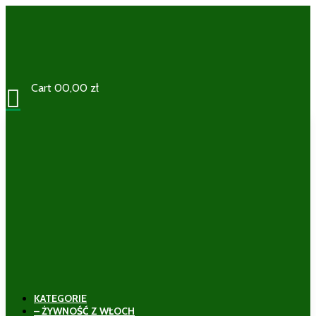
Cart
0
0,00
zł

KATEGORIE
– ŻYWNOŚĆ Z WŁOCH