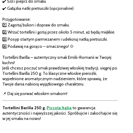
✔️ Sól i pieprz do smaku
✔️ Gałązka natki pietruszki (opcjonalnie)
Przygotowanie:
1️⃣ Zagotuj bulion i dopraw do smaku.
2️⃣ Wrzuć tortellini i gotuj przez około 5 minut, aż będą miękkie.
3️⃣ Posyp startym parmezanem i udekoruj natką pietruszki.
4️⃣ Podawaj na gorąco – smacznego! 🍲
Tortellini Barilla – autentyczny smak Emilii-Romanii w Twojej
kuchni!
Jeśli chcesz poczuć smak prawdziwej włoskiej tradycji, sięgnij po
Tortellini Barilla 250 g. To klasyczne włoskie pierożki,
wypełnione aromatycznym nadzieniem, które sprawią, że
Twoje dania nabiorą wyjątkowego charakteru.
📌 Daj się porwać włoskim smakom!
Tortellini Barilla 250 g.
Piccola Italia
to gwarancja
autentyczności i najwyższej jakości. Spróbujcie i zakochajcie się
w jej smaku na nowo!