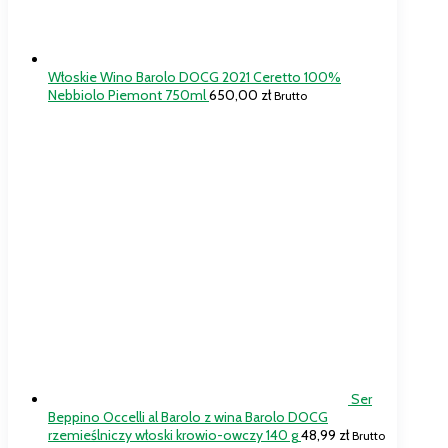
Włoskie Wino Barolo DOCG 2021 Ceretto 100%
Nebbiolo Piemont 750ml
650,00
zł
Brutto
Ser
Beppino Occelli al Barolo z wina Barolo DOCG
rzemieślniczy włoski krowio-owczy 140 g
48,99
zł
Brutto