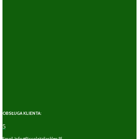
OBSŁUGA KLIENTA:
5
Email: Info@piccolaitaliasklep.pl