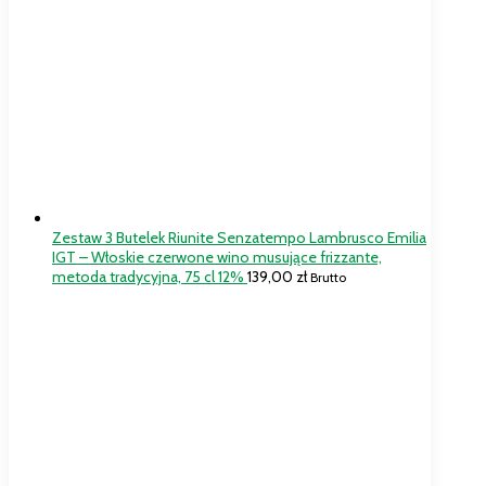
Zestaw 3 Butelek Riunite Senzatempo Lambrusco Emilia
IGT – Włoskie czerwone wino musujące frizzante,
metoda tradycyjna, 75 cl 12%
139,00
zł
Brutto