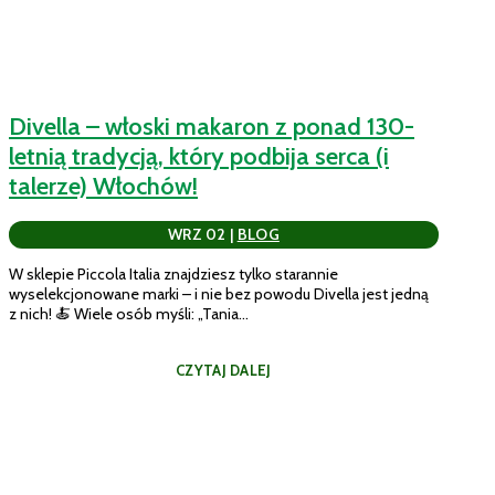
Divella – włoski makaron z ponad 130-
letnią tradycją, który podbija serca (i
talerze) Włochów!
WRZ 02
|
BLOG
W sklepie Piccola Italia znajdziesz tylko starannie
wyselekcjonowane marki – i nie bez powodu Divella jest jedną
z nich! 🍝 Wiele osób myśli: „Tania...
CZYTAJ DALEJ