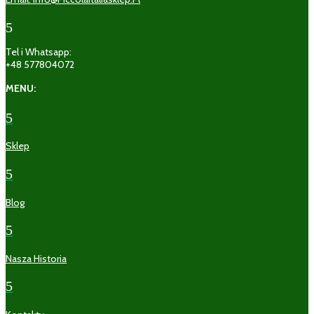
5
Tel i Whatsapp:
+48 577804072
MENU:
5
Sklep
5
Blog
5
Nasza Historia
5