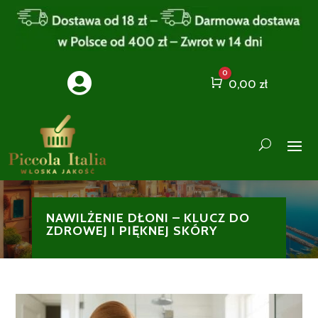
0

Cart
0,00
zł
NAWILŻENIE DŁONI – KLUCZ DO
ZDROWEJ I PIĘKNEJ SKÓRY