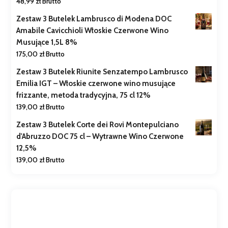
48,99
zł
Brutto
Zestaw 3 Butelek Lambrusco di Modena DOC
Amabile Cavicchioli Włoskie Czerwone Wino
Musujące 1,5L 8%
175,00
zł
Brutto
Zestaw 3 Butelek Riunite Senzatempo Lambrusco
Emilia IGT – Włoskie czerwone wino musujące
frizzante, metoda tradycyjna, 75 cl 12%
139,00
zł
Brutto
Zestaw 3 Butelek Corte dei Rovi Montepulciano
d'Abruzzo DOC 75 cl – Wytrawne Wino Czerwone
12,5%
139,00
zł
Brutto