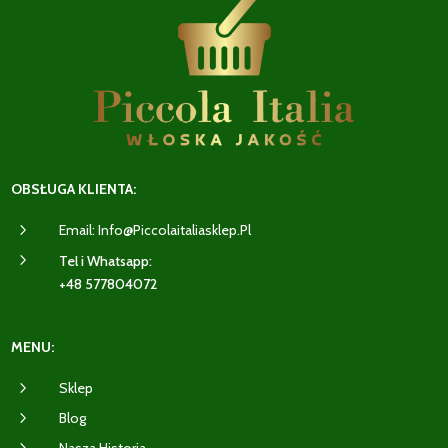
OBSŁUGA KLIENTA:
5
Email: Info@piccolaitaliasklep.pl
5
Tel i Whatsapp:
+48 577804072
MENU:
5
Sklep
5
Blog