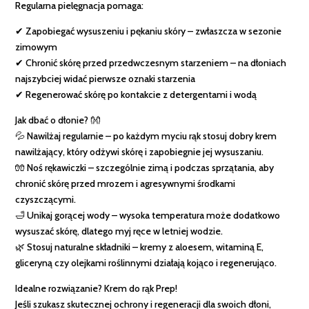
Regularna pielęgnacja pomaga:
✔ Zapobiegać wysuszeniu i pękaniu skóry – zwłaszcza w sezonie
zimowym
✔ Chronić skórę przed przedwczesnym starzeniem – na dłoniach
najszybciej widać pierwsze oznaki starzenia
✔ Regenerować skórę po kontakcie z detergentami i wodą
Jak dbać o dłonie? 👐
💦 Nawilżaj regularnie – po każdym myciu rąk stosuj dobry krem
nawilżający, który odżywi skórę i zapobiegnie jej wysuszaniu.
🧤 Noś rękawiczki – szczególnie zimą i podczas sprzątania, aby
chronić skórę przed mrozem i agresywnymi środkami
czyszczącymi.
🛁 Unikaj gorącej wody – wysoka temperatura może dodatkowo
wysuszać skórę, dlatego myj ręce w letniej wodzie.
🌿 Stosuj naturalne składniki – kremy z aloesem, witaminą E,
gliceryną czy olejkami roślinnymi działają kojąco i regenerująco.
Idealne rozwiązanie? Krem do rąk Prep!
Jeśli szukasz skutecznej ochrony i regeneracji dla swoich dłoni,