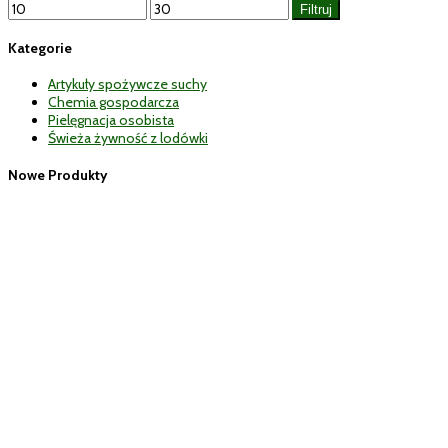
Cena
Cena
Filtruj
min
max
Kategorie
Artykuły spożywcze suchy
Chemia gospodarcza
Pielęgnacja osobista
Świeża żywność z lodówki
Nowe Produkty