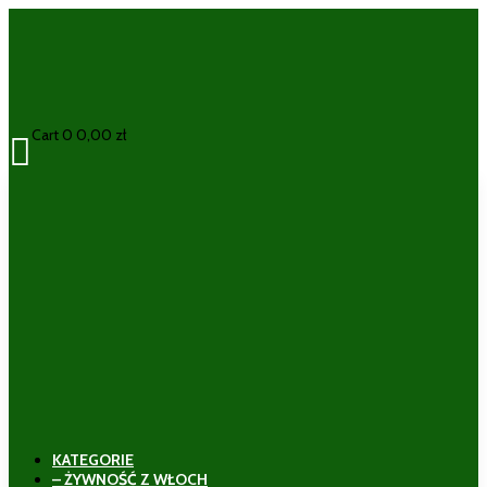
Cart
0
0,00
zł

KATEGORIE
– ŻYWNOŚĆ Z WŁOCH