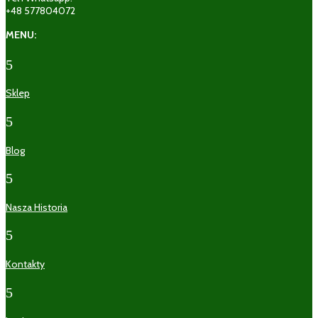
+48 577804072
MENU:
5
Sklep
5
Blog
5
Nasza Historia
5
Kontakty
5