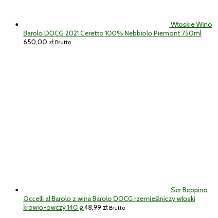
Włoskie Wino
Barolo DOCG 2021 Ceretto 100% Nebbiolo Piemont 750ml
650,00
zł
Brutto
Ser Beppino
Occelli al Barolo z wina Barolo DOCG rzemieślniczy włoski
krowio-owczy 140 g
48,99
zł
Brutto