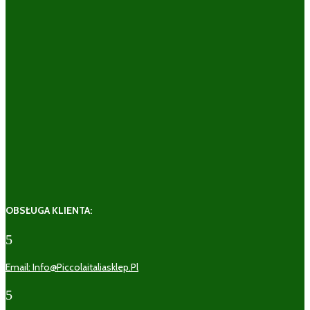
OBSŁUGA KLIENTA:
5
Email: Info@piccolaitaliasklep.pl
5