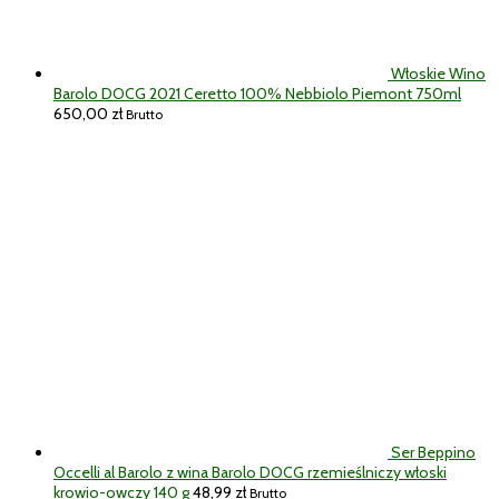
Włoskie Wino
Barolo DOCG 2021 Ceretto 100% Nebbiolo Piemont 750ml
650,00
zł
Brutto
Ser Beppino
Occelli al Barolo z wina Barolo DOCG rzemieślniczy włoski
krowio-owczy 140 g
48,99
zł
Brutto