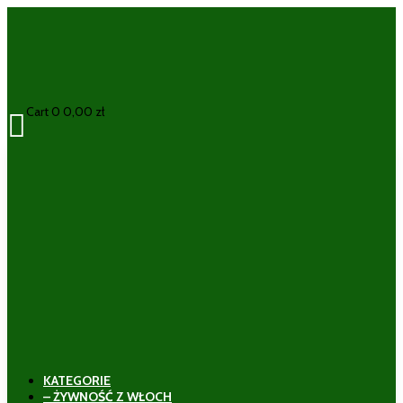
Cart
0
0,00
zł

KATEGORIE
– ŻYWNOŚĆ Z WŁOCH