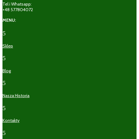
Tel i Whatsapp:
+48 577804072
MENU:
5
Sklep
5
Blog
5
Nasza Historia
5
Kontakty
5