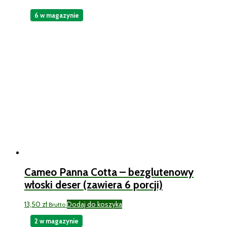
6 w magazynie
Cameo Panna Cotta – bezglutenowy
włoski deser (zawiera 6 porcji)
13,50
zł
Dodaj do koszyka
Brutto
2 w magazynie