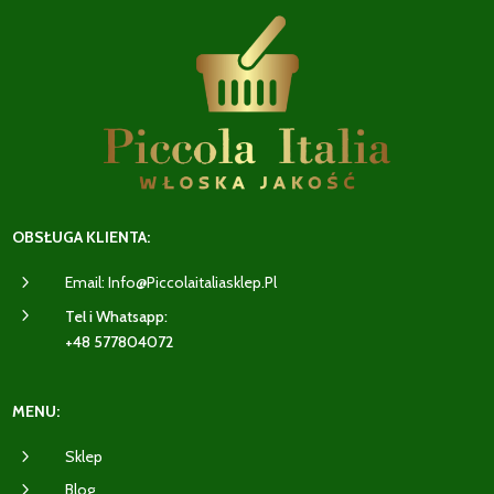
OBSŁUGA KLIENTA:
5
Email: Info@piccolaitaliasklep.pl
5
Tel i Whatsapp:
+48 577804072
MENU:
5
Sklep
5
Blog