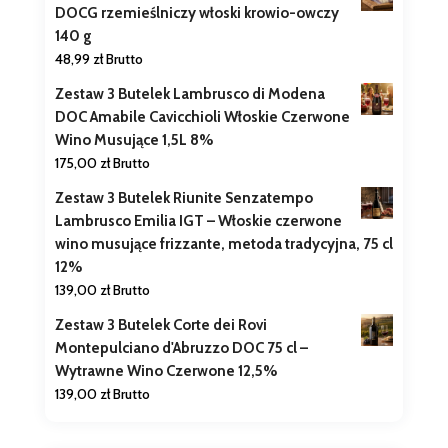
DOCG rzemieślniczy włoski krowio-owczy
140 g
48,99
zł
Brutto
Zestaw 3 Butelek Lambrusco di Modena
DOC Amabile Cavicchioli Włoskie Czerwone
Wino Musujące 1,5L 8%
175,00
zł
Brutto
Zestaw 3 Butelek Riunite Senzatempo
Lambrusco Emilia IGT – Włoskie czerwone
wino musujące frizzante, metoda tradycyjna, 75 cl
12%
139,00
zł
Brutto
Zestaw 3 Butelek Corte dei Rovi
Montepulciano d'Abruzzo DOC 75 cl –
Wytrawne Wino Czerwone 12,5%
139,00
zł
Brutto