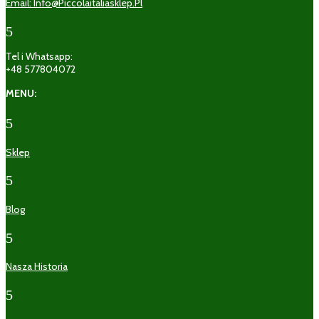
Email: Info@piccolaitaliasklep.pl
5
Tel i Whatsapp:
+48 577804072
MENU:
5
Sklep
5
Blog
5
Nasza Historia
5