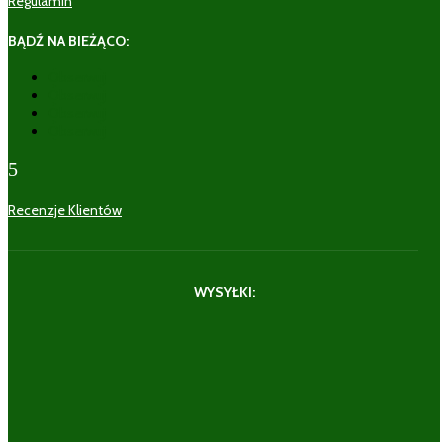
Regulamin
BĄDŹ NA BIEŻĄCO:
Obserwuj
Obserwuj
Obserwuj
Obserwuj
5
Recenzje Klientów
WYSYŁKI: