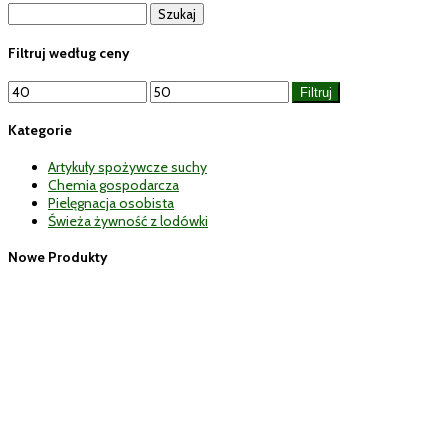
Szukaj:
Filtruj według ceny
Cena
Cena
Filtruj
min
max
Kategorie
Artykuły spożywcze suchy
Chemia gospodarcza
Pielęgnacja osobista
Świeża żywność z lodówki
Nowe Produkty