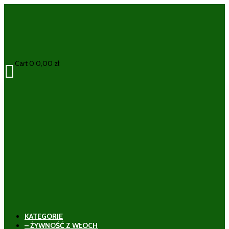
Cart
0
0,00
zł

KATEGORIE
– ŻYWNOŚĆ Z WŁOCH