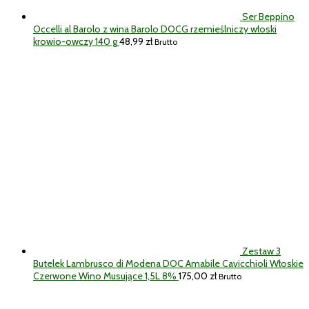
Ser Beppino
Occelli al Barolo z wina Barolo DOCG rzemieślniczy włoski
krowio-owczy 140 g
48,99
zł
Brutto
Zestaw 3
Butelek Lambrusco di Modena DOC Amabile Cavicchioli Włoskie
Czerwone Wino Musujące 1,5L 8%
175,00
zł
Brutto