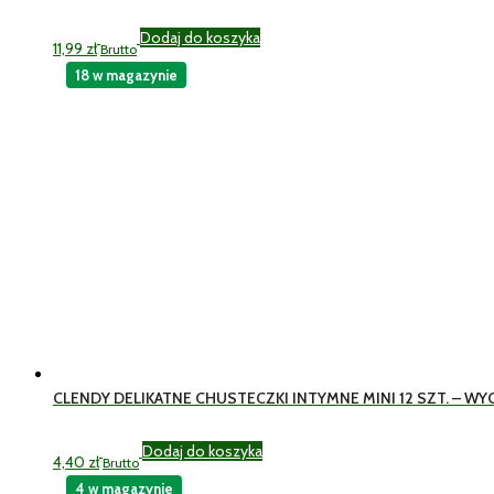
Dodaj do koszyka
11,99
zł
Brutto
18 w magazynie
CLENDY DELIKATNE CHUSTECZKI INTYMNE MINI 12 SZT. – 
Dodaj do koszyka
4,40
zł
Brutto
4 w magazynie