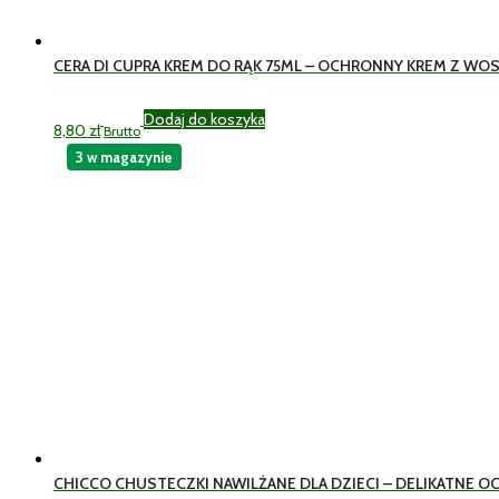
CERA DI CUPRA KREM DO RĄK 75ML – OCHRONNY KREM Z WO
Dodaj do koszyka
8,80
zł
Brutto
3 w magazynie
CHICCO CHUSTECZKI NAWILŻANE DLA DZIECI – DELIKATNE OC