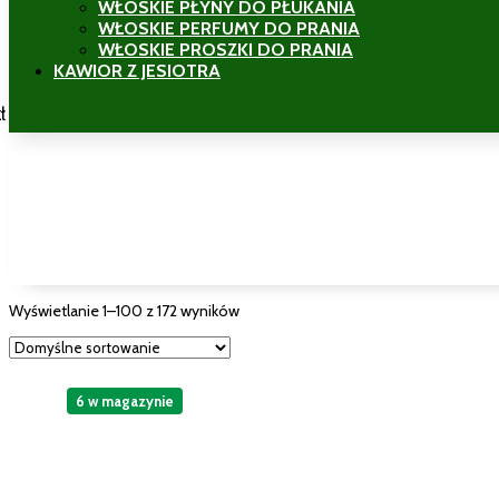
WŁOSKIE PŁYNY DO PŁUKANIA
WŁOSKIE PERFUMY DO PRANIA
WŁOSKIE PROSZKI DO PRANIA
KAWIOR Z JESIOTRA
ł
Wyświetlanie 1–100 z 172 wyników
6 w magazynie