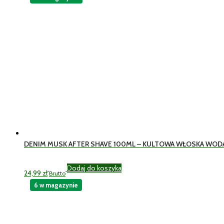
DENIM MUSK AFTER SHAVE 100ML – KULTOWA WŁOSKA WOD
Dodaj do koszyka
24,99
zł
Brutto
6 w magazynie