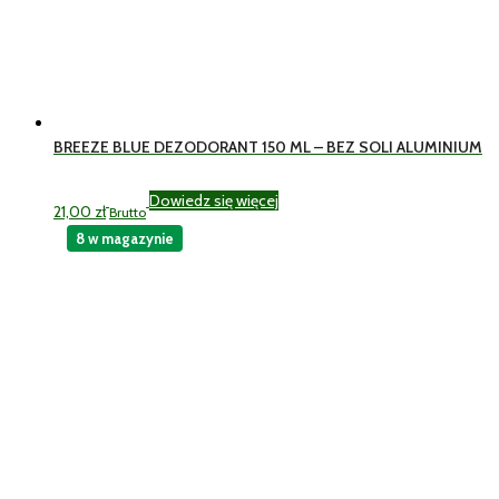
BREEZE BLUE DEZODORANT 150 ML – BEZ SOLI ALUMINIUM
Dowiedz się więcej
21,00
zł
Brutto
8 w magazynie