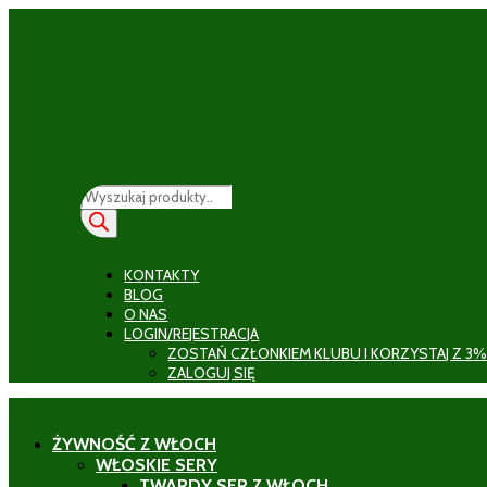
Wyszukiwarka
produktów
KONTAKTY
BLOG
O NAS
LOGIN/REJESTRACJA
ZOSTAŃ CZŁONKIEM KLUBU I KORZYSTAJ Z 3%
ZALOGUJ SIĘ
ŻYWNOŚĆ Z WŁOCH
WŁOSKIE SERY
TWARDY SER Z WŁOCH