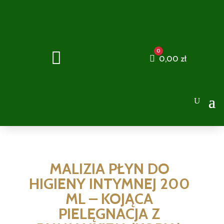
0

Cart
0,00
zł
MALIZIA PŁYN DO
HIGIENY INTYMNEJ 200
ML – KOJĄCA
PIELĘGNACJA Z