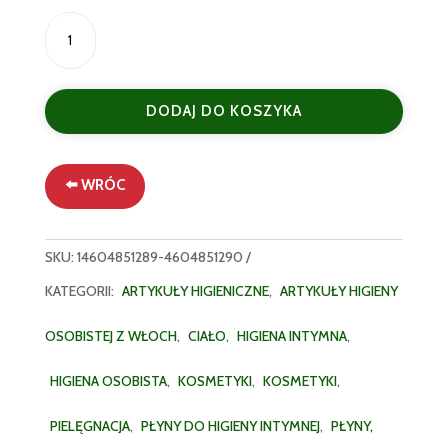
ilość
Malizia
Płyn
do
DODAJ DO KOSZYKA
Higieny
Intymnej
200
ml
⬅️ WRÓC
–
Kojąca
Pielęgnacja
SKU:
14604851289-4604851290
z
KATEGORII:
ARTYKUŁY HIGIENICZNE
,
ARTYKUŁY HIGIENY
Rumiankiem
(Kopia)
OSOBISTEJ Z WŁOCH
,
CIAŁO
,
HIGIENA INTYMNA
,
HIGIENA OSOBISTA
,
KOSMETYKI
,
KOSMETYKI
,
PIELĘGNACJA
,
PŁYNY DO HIGIENY INTYMNEJ
,
PŁYNY,