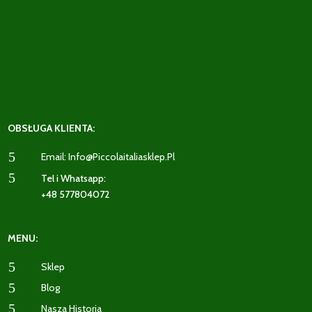
OBSŁUGA KLIENTA:
5
Email: Info@piccolaitaliasklep.pl
5
Tel i Whatsapp:
+48 577804072
MENU:
5
Sklep
5
Blog
5
Nasza Historia