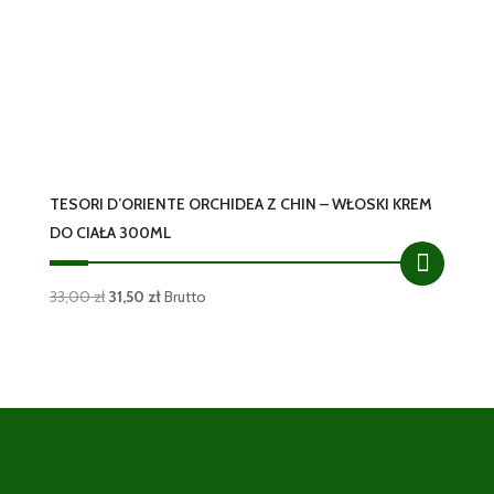
TESORI D’ORIENTE ORCHIDEA Z CHIN – WŁOSKI KREM
DO CIAŁA 300ML
Pierwotna
Aktualna
33,00
zł
31,50
zł
Brutto
cena
cena
wynosiła:
wynosi:
33,00 zł.
31,50 zł.