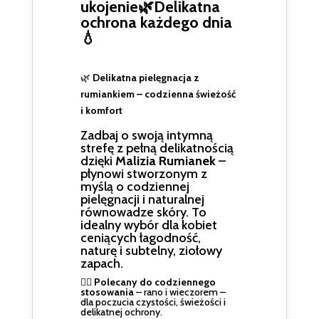
ukojenie🌿Delikatna
ochrona każdego dnia
💧
🌿
Delikatna pielęgnacja z
rumiankiem – codzienna świeżość
i komfort
Zadbaj o swoją intymną
strefę z pełną delikatnością
dzięki
Malizia Rumianek
–
płynowi stworzonym z
myślą o codziennej
pielęgnacji i naturalnej
równowadze skóry. To
idealny wybór dla kobiet
ceniących łagodność,
naturę i subtelny, ziołowy
zapach.
👩‍⚕️
Polecany do codziennego
stosowania
– rano i wieczorem –
dla poczucia czystości, świeżości i
delikatnej ochrony.