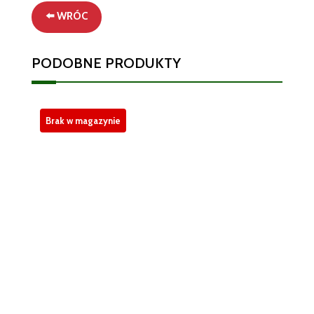
ml
⬅️ WRÓC
–
Kojąca
PODOBNE PRODUKTY
Pielęgnacja
z
Rumiankiem
(Kopia)
Brak w magazynie