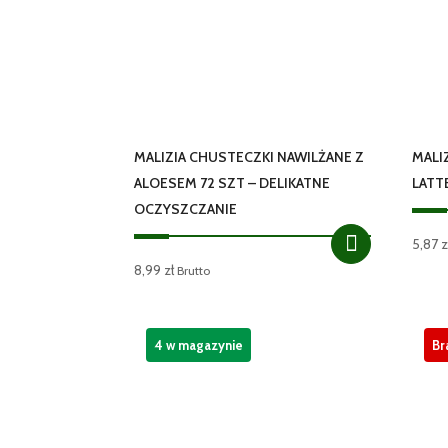
MALIZIA CHUSTECZKI NAWILŻANE Z
MALI
ALOESEM 72 SZT – DELIKATNE
LATT
OCZYSZCZANIE
5,87
z
8,99
zł
Brutto
4 w magazynie
Br