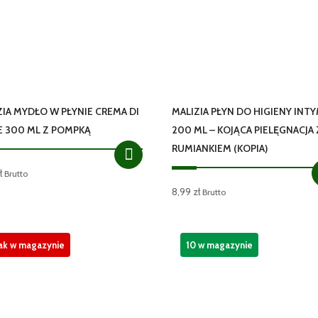
ZIA MYDŁO W PŁYNIE CREMA DI
MALIZIA PŁYN DO HIGIENY INT
E 300 ML Z POMPKĄ
200 ML – KOJĄCA PIELĘGNACJA 
RUMIANKIEM (KOPIA)
ł
Brutto
8,99
zł
Brutto
ak w magazynie
10 w magazynie