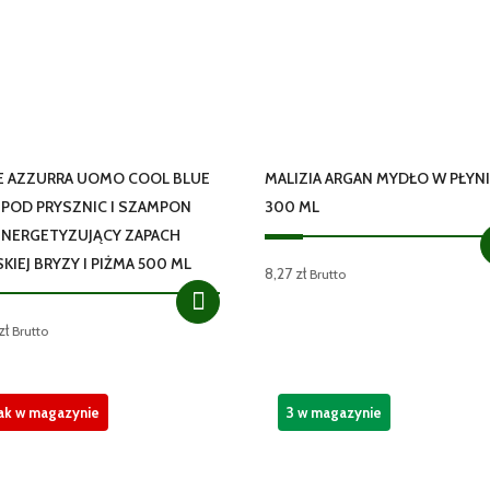
E AZZURRA UOMO COOL BLUE
MALIZIA ARGAN MYDŁO W PŁYN
L POD PRYSZNIC I SZAMPON
300 ML
ENERGETYZUJĄCY ZAPACH
KIEJ BRYZY I PIŻMA 500 ML
8,27
zł
Brutto
zł
Brutto
ak w magazynie
3 w magazynie