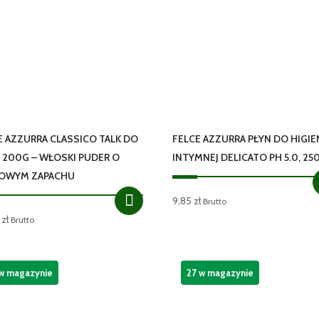
E AZZURRA CLASSICO TALK DO
FELCE AZZURRA PŁYN DO HIGIE
A 200G – WŁOSKI PUDER O
INTYMNEJ DELICATO PH 5.0, 25
OWYM ZAPACHU
9,85
zł
Brutto
0
zł
Brutto
 w magazynie
27 w magazynie