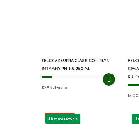
FELCE AZZURRA CLASSICO – PŁYN
FELC
INTYMNY PH 4.5, 250 ML
CIAŁ
KULT
10,95
zł
Brutto
15,0
Promocja!
48 w magazynie
11