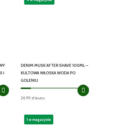
OWY
DENIM MUSK AFTER SHAVE 100ML –
I I
KULTOWA WŁOSKA WODA PO
GOLENIU
24,99
zł
Brutto
1 w magazynie