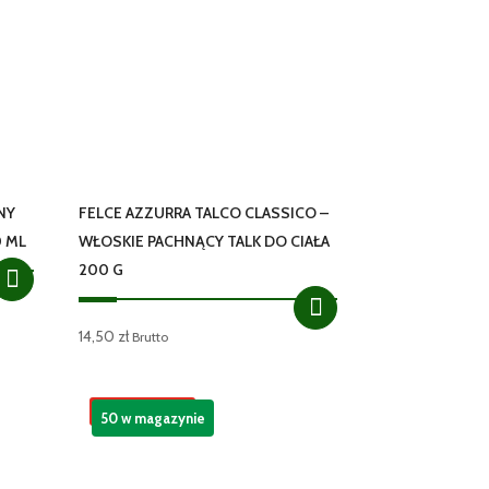
NY
FELCE AZZURRA TALCO CLASSICO –
0 ML
WŁOSKIE PACHNĄCY TALK DO CIAŁA
200 G
14,50
zł
Brutto
Promocja!
50 w magazynie