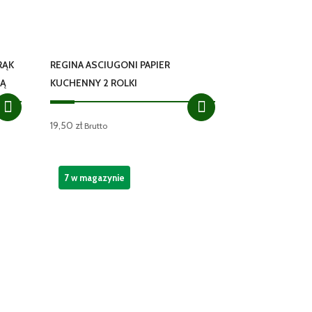
RĄK
REGINA ASCIUGONI PAPIER
NĄ
KUCHENNY 2 ROLKI
19,50
zł
Brutto
7 w magazynie