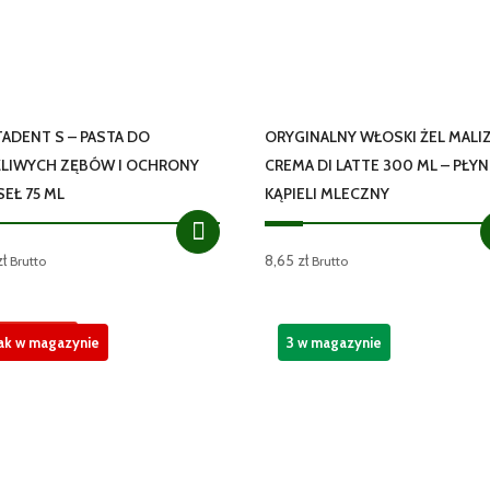
ADENT S – PASTA DO
ORYGINALNY WŁOSKI ŻEL MALIZ
LIWYCH ZĘBÓW I OCHRONY
CREMA DI LATTE 300 ML – PŁY
SEŁ 75 ML
KĄPIELI MLECZNY
zł
8,65
zł
Brutto
Brutto
romocja!
ak w magazynie
3 w magazynie