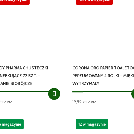
DY PHARMA CHUSTECZKI
CORONA ORO PAPIER TOALET
NFEKUJĄCE 72 SZT. –
PERFUMOWANY 4 ROLKI – MIĘKK
ŁANIE BIOBÓJCZE
WYTRZYMAŁY
zł
19,99
zł
Brutto
Brutto
w magazynie
12 w magazynie