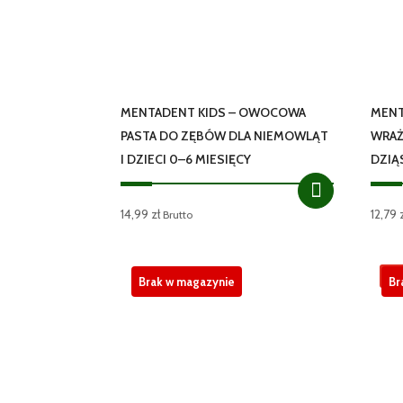
MENTADENT KIDS – OWOCOWA
MENT
PASTA DO ZĘBÓW DLA NIEMOWLĄT
WRAŻ
I DZIECI 0–6 MIESIĘCY
DZIĄ
14,99
zł
12,79
Brutto
P
Brak w magazynie
Br