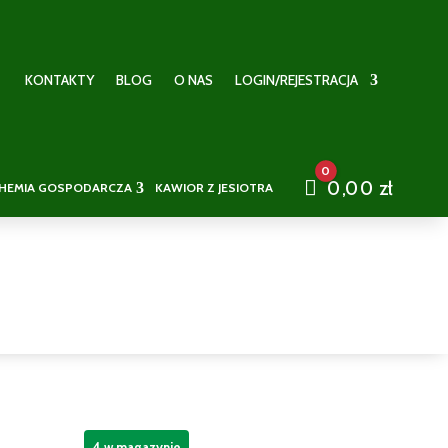
KONTAKTY
BLOG
O NAS
LOGIN/REJESTRACJA
0
Cart
0,00
zł
HEMIA GOSPODARCZA
KAWIOR Z JESIOTRA
4 w magazynie