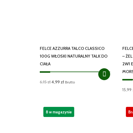
FELCE AZZURRA TALCO CLASSICO
FELC
100G WŁOSKI NATURALNY TALK DO
– ŻE
CIAŁA
2W1 
MORS
Pierwotna
Aktualna
6,15
zł
4,99
zł
Brutto
cena
cena
15,99
wynosiła:
wynosi:
6,15 zł.
4,99 zł.
8 w magazynie
Br