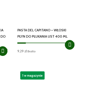
IA
PASTA DEL CAPITANO – WŁOSKI
N DO
PŁYN DO PŁUKANIA UST 400 ML
9,29
zł
Brutto
1 w magazynie