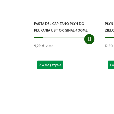
PASTA DEL CAPITANO PŁYN DO
PŁYN
PŁUKANIA UST ORIGINAL 400ML
ZIEL
9,29
zł
12,50
Brutto
2 w magazynie
1 