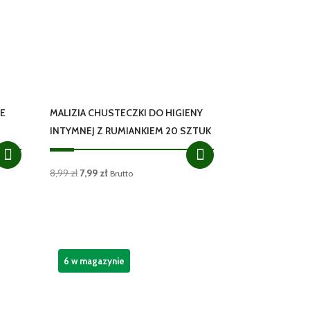
IE
MALIZIA CHUSTECZKI DO HIGIENY
INTYMNEJ Z RUMIANKIEM 20 SZTUK
Pierwotna
Aktualna
8,99
zł
7,99
zł
Brutto
cena
cena
wynosiła:
wynosi:
8,99 zł.
7,99 zł.
6 w magazynie