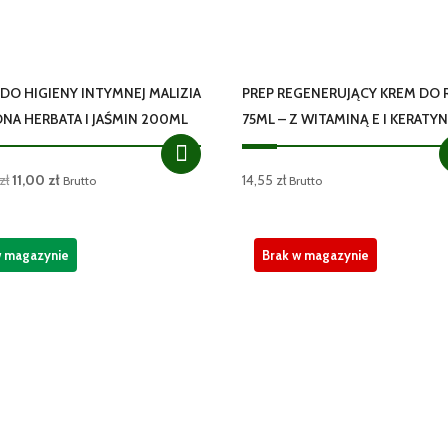
 DO HIGIENY INTYMNEJ MALIZIA
PREP REGENERUJĄCY KREM DO 
ONA HERBATA I JAŚMIN 200ML
75ML – Z WITAMINĄ E I KERATY
Pierwotna
Aktualna
zł
11,00
zł
14,55
zł
Brutto
Brutto
cena
cena
wynosiła:
wynosi:
12,50 zł.
11,00 zł.
w magazynie
Brak w magazynie