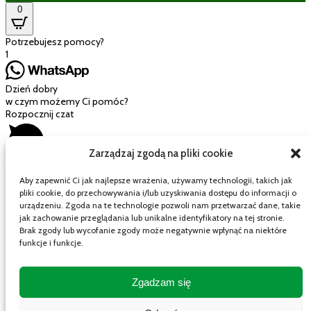
0
Potrzebujesz pomocy?
1
Dzień dobry
w czym możemy Ci pomóc?
Rozpocznij czat
Zarządzaj zgodą na pliki cookie
Aby zapewnić Ci jak najlepsze wrażenia, używamy technologii, takich jak
pliki cookie, do przechowywania i/lub uzyskiwania dostępu do informacji o
Mój wózek
urządzeniu. Zgoda na te technologie pozwoli nam przetwarzać dane, takie
jak zachowanie przeglądania lub unikalne identyfikatory na tej stronie.
Brak zgody lub wycofanie zgody może negatywnie wpłynąć na niektóre
funkcje i funkcje.
Close cart
Twój koszyk jest pusty.
Zgadzam się
Wygląda na to, że jeszcze nic nie wybrałeś