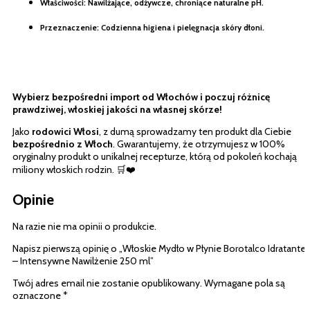
Właściwości:
Nawilżające, odżywcze, chroniące naturalne pH.
Przeznaczenie:
Codzienna higiena i pielęgnacja skóry dłoni.
Wybierz bezpośredni import od Włochów i poczuj różnicę
prawdziwej, włoskiej jakości na własnej skórze!
Jako
rodowici Włosi
, z dumą sprowadzamy ten produkt dla Ciebie
bezpośrednio z Włoch
. Gwarantujemy, że otrzymujesz w 100%
oryginalny produkt o unikalnej recepturze, którą od pokoleń kochają
miliony włoskich rodzin. 🛒❤️
Opinie
Na razie nie ma opinii o produkcie.
Napisz pierwszą opinię o „Włoskie Mydło w Płynie Borotalco Idratante
– Intensywne Nawilżenie 250 ml”
Twój adres email nie zostanie opublikowany.
Wymagane pola są
oznaczone
*