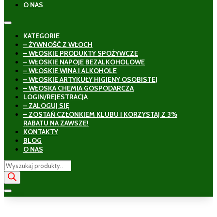
O NAS
KATEGORIE
– ŻYWNOŚĆ Z WŁOCH
– WŁOSKIE PRODUKTY SPOŻYWCZE
– WŁOSKIE NAPOJE BEZALKOHOLOWE
– WŁOSKIE WINA I ALKOHOLE
– WŁOSKIE ARTYKUŁY HIGIENY OSOBISTEJ
– WŁOSKA CHEMIA GOSPODARCZA
LOGIN/REJESTRACJA
– ZALOGUJ SIĘ
– ZOSTAŃ CZŁONKIEM KLUBU I KORZYSTAJ Z 3%
RABATU NA ZAWSZE!
KONTAKTY
BLOG
O NAS
Wyszukiwarka
produktów