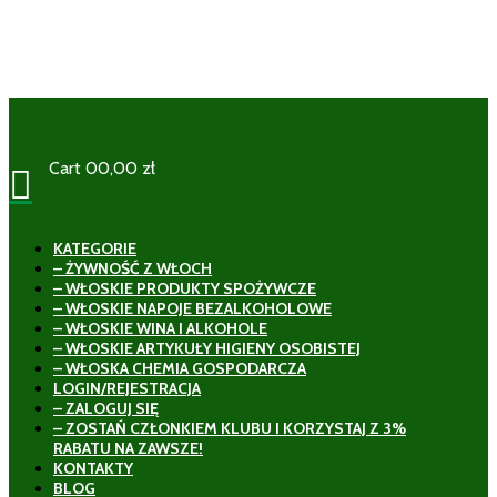
Cart
0
0,00
zł

KATEGORIE
– ŻYWNOŚĆ Z WŁOCH
– WŁOSKIE PRODUKTY SPOŻYWCZE
– WŁOSKIE NAPOJE BEZALKOHOLOWE
– WŁOSKIE WINA I ALKOHOLE
– WŁOSKIE ARTYKUŁY HIGIENY OSOBISTEJ
– WŁOSKA CHEMIA GOSPODARCZA
LOGIN/REJESTRACJA
– ZALOGUJ SIĘ
– ZOSTAŃ CZŁONKIEM KLUBU I KORZYSTAJ Z 3%
RABATU NA ZAWSZE!
KONTAKTY
BLOG