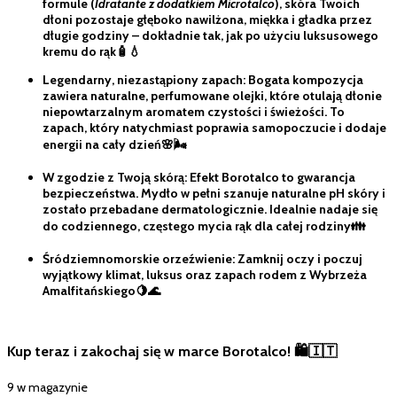
formule (
Idratante z dodatkiem Microtalco
), skóra Twoich
dłoni pozostaje głęboko nawilżona, miękka i gładka przez
długie godziny – dokładnie tak, jak po użyciu luksusowego
kremu do rąk🧴💧
Legendarny, niezastąpiony zapach: Bogata kompozycja
zawiera naturalne, perfumowane olejki, które otulają dłonie
niepowtarzalnym aromatem czystości i świeżości. To
zapach, który natychmiast poprawia samopoczucie i dodaje
energii na cały dzień🌸🌬️
W zgodzie z Twoją skórą: Efekt Borotalco to gwarancja
bezpieczeństwa. Mydło w pełni szanuje naturalne pH skóry i
zostało przebadane dermatologicznie. Idealnie nadaje się
do codziennego, częstego mycia rąk dla całej rodziny👪
Śródziemnomorskie orzeźwienie: Zamknij oczy i poczuj
wyjątkowy klimat, luksus oraz zapach rodem z Wybrzeża
Amalfitańskiego🍋🌊
Kup teraz i zakochaj się w marce Borotalco! 🛍️🇮🇹
9 w magazynie