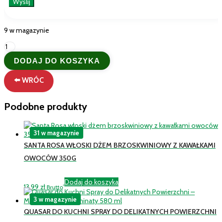
9 w magazynie
ilość
Włoskie
DODAJ DO KOSZYKA
Mydło
w
⬅️ WRÓC
Płynie
Borotalco
Idratante
Podobne produkty
–
Intensywne
Nawilżenie
31 w magazynie
250
ml
SANTA ROSA WŁOSKI DŻEM BRZOSKWINIOWY Z KAWAŁKAMI
OWOCÓW 350G
Dodaj do koszyka
13,99
zł
Brutto
3 w magazynie
QUASAR DO KUCHNI SPRAY DO DELIKATNYCH POWIERZCHNI