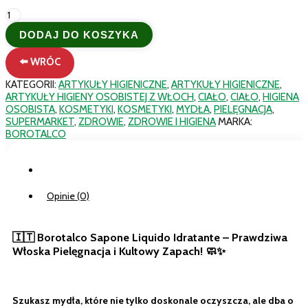
ilość
Włoskie
DODAJ DO KOSZYKA
Mydło
w
⬅️ WRÓC
Płynie
Borotalco
KATEGORII:
ARTYKUŁY HIGIENICZNE
,
ARTYKUŁY HIGIENICZNE
,
Idratante
ARTYKUŁY HIGIENY OSOBISTEJ Z WŁOCH
,
CIAŁO
,
CIAŁO
,
HIGIENA
–
OSOBISTA
,
KOSMETYKI
,
KOSMETYKI
,
MYDŁA
,
PIELĘGNACJA
,
Intensywne
SUPERMARKET
,
ZDROWIE
,
ZDROWIE I HIGIENA
MARKA:
Nawilżenie
BOROTALCO
250
ml
Opis
Opinie (0)
🇮🇹 Borotalco Sapone Liquido Idratante – Prawdziwa
Włoska Pielęgnacja i Kultowy Zapach! 🧼✨
Szukasz mydła, które nie tylko doskonale oczyszcza, ale dba o