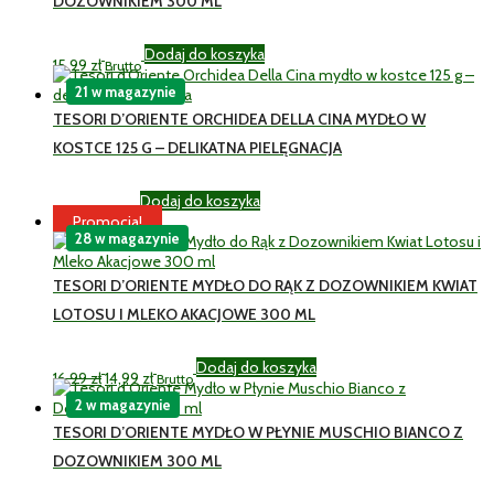
DOZOWNIKIEM 300 ML
Dodaj do koszyka
15,99
zł
Brutto
21 w magazynie
TESORI D’ORIENTE ORCHIDEA DELLA CINA MYDŁO W
KOSTCE 125 G – DELIKATNA PIELĘGNACJA
Dodaj do koszyka
11,99
zł
Brutto
Promocja!
28 w magazynie
TESORI D’ORIENTE MYDŁO DO RĄK Z DOZOWNIKIEM KWIAT
LOTOSU I MLEKO AKACJOWE 300 ML
Pierwotna
Aktualna
Dodaj do koszyka
16,99
zł
14,99
zł
Brutto
cena
cena
wynosiła:
wynosi:
2 w magazynie
16,99 zł.
14,99 zł.
TESORI D’ORIENTE MYDŁO W PŁYNIE MUSCHIO BIANCO Z
DOZOWNIKIEM 300 ML