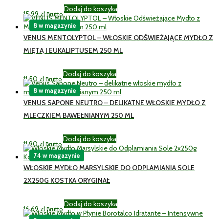
Dodaj do koszyka
15,99
zł
Brutto
8 w magazynie
VENUS MENTOLYPTOL – WŁOSKIE ODŚWIEŻAJĄCE MYDŁO Z
MIĘTĄ I EUKALIPTUSEM 250 ML
Dodaj do koszyka
11,50
zł
Brutto
8 w magazynie
VENUS SAPONE NEUTRO – DELIKATNE WŁOSKIE MYDŁO Z
MLECZKIEM BAWEŁNIANYM 250 ML
Dodaj do koszyka
11,90
zł
Brutto
74 w magazynie
WŁOSKIE MYDŁO MARSYLSKIE DO ODPLAMIANIA SOLE
2X250G KOSTKA ORYGINAŁ
Dodaj do koszyka
16,69
zł
Brutto