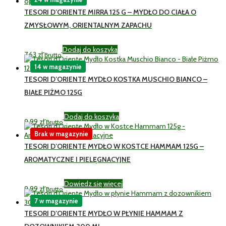
TESORI D’ORIENTE MIRRA 125 G – MYDŁO DO CIAŁA O
ZMYSŁOWYM, ORIENTALNYM ZAPACHU
Dodaj do koszyka
7,63
zł
Brutto
14 w magazynie
TESORI D’ORIENTE MYDŁO KOSTKA MUSCHIO BIANCO –
BIAŁE PIŻMO 125G
Dodaj do koszyka
9,99
zł
Brutto
Brak w magazynie
TESORI D’ORIENTE MYDŁO W KOSTCE HAMMAM 125G –
AROMATYCZNE I PIELĘGNACYJNE
Dowiedz się więcej
9,99
zł
Brutto
7 w magazynie
TESORI D’ORIENTE MYDŁO W PŁYNIE HAMMAM Z