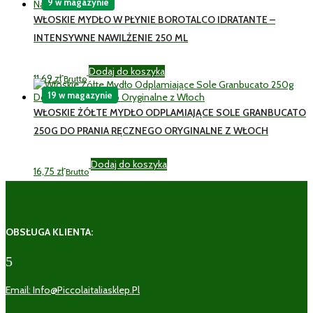
9 w magazynie
WŁOSKIE MYDŁO W PŁYNIE BOROTALCO IDRATANTE –
INTENSYWNE NAWILŻENIE 250 ML
Dodaj do koszyka
11,69
zł
Brutto
19 w magazynie
WŁOSKIE ŻÓŁTE MYDŁO ODPLAMIAJĄCE SOLE GRANBUCATO
250G DO PRANIA RĘCZNEGO ORYGINALNE Z WŁOCH
Dodaj do koszyka
16,75
zł
Brutto
OBSŁUGA KLIENTA:
5
Email: Info@piccolaitaliasklep.pl