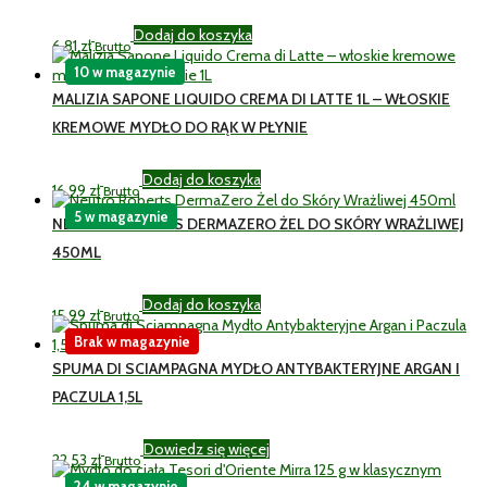
Dodaj do koszyka
6,81
zł
Brutto
10 w magazynie
MALIZIA SAPONE LIQUIDO CREMA DI LATTE 1L – WŁOSKIE
KREMOWE MYDŁO DO RĄK W PŁYNIE
Dodaj do koszyka
16,99
zł
Brutto
5 w magazynie
NEUTRO ROBERTS DERMAZERO ŻEL DO SKÓRY WRAŻLIWEJ
450ML
Dodaj do koszyka
15,99
zł
Brutto
Brak w magazynie
SPUMA DI SCIAMPAGNA MYDŁO ANTYBAKTERYJNE ARGAN I
PACZULA 1,5L
Dowiedz się więcej
22,53
zł
Brutto
24 w magazynie