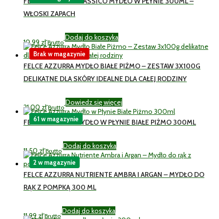
FELCE AZZURRA CLASSICO MYDŁO W PŁYNIE 300ML –
WŁOSKI ZAPACH
Dodaj do koszyka
10,99
zł
Brutto
Brak w magazynie
FELCE AZZURRA MYDŁO BIAŁE PIŻMO – ZESTAW 3X100G
DELIKATNE DLA SKÓRY IDEALNE DLA CAŁEJ RODZINY
Dowiedz się więcej
21,00
zł
Brutto
61 w magazynie
FELCE AZZURRA MYDŁO W PŁYNIE BIAŁE PIŻMO 300ML
Dodaj do koszyka
11,50
zł
Brutto
2 w magazynie
FELCE AZZURRA NUTRIENTE AMBRA I ARGAN – MYDŁO DO
RĄK Z POMPKĄ 300 ML
Dodaj do koszyka
11,99
zł
Brutto