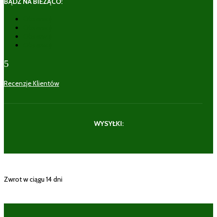
BĄDŹ NA BIEŻĄCO:
Obserwuj
Obserwuj
Obserwuj
Obserwuj
5
Recenzje Klientów
WYSYŁKI:
Zwrot w ciągu 14 dni