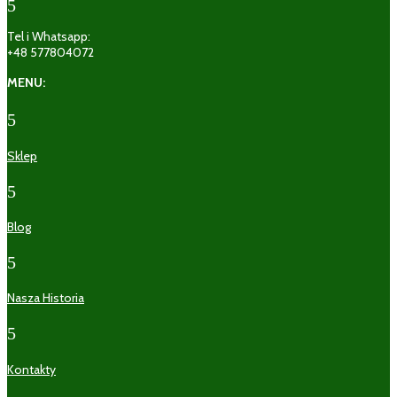
5
Tel i Whatsapp:
+48 577804072
MENU:
5
Sklep
5
Blog
5
Nasza Historia
5
Kontakty