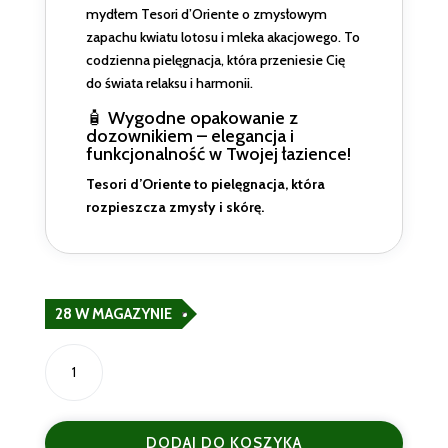
mydłem Tesori d’Oriente o zmysłowym
zapachu kwiatu lotosu i mleka akacjowego. To
codzienna pielęgnacja, która przeniesie Cię
do świata relaksu i harmonii.
🧴 Wygodne opakowanie z
dozownikiem – elegancja i
funkcjonalność w Twojej łazience!
Tesori d’Oriente to pielęgnacja, która
rozpieszcza zmysły i skórę.
28 W MAGAZYNIE
ilość
Tesori
d’Oriente
Mydło
DODAJ DO KOSZYKA
do