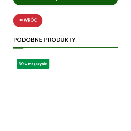
Rąk
z
Dozownikiem
⬅️ WRÓC
Kwiat
Lotosu
PODOBNE PRODUKTY
i
Mleko
Akacjowe
300
30 w magazynie
ml