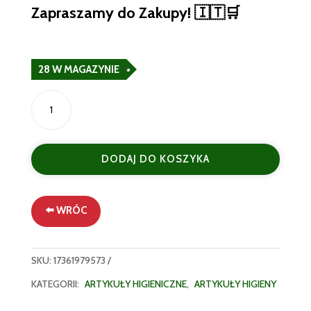
Zapraszamy do Zakupy! 🇮🇹🛒
28 W MAGAZYNIE
ilość
Tesori
d’Oriente
Mydło
DODAJ DO KOSZYKA
do
Rąk
z
Dozownikiem
⬅️ WRÓC
Kwiat
Lotosu
i
SKU:
17361979573
Mleko
KATEGORII:
ARTYKUŁY HIGIENICZNE
,
ARTYKUŁY HIGIENY
Akacjowe
300