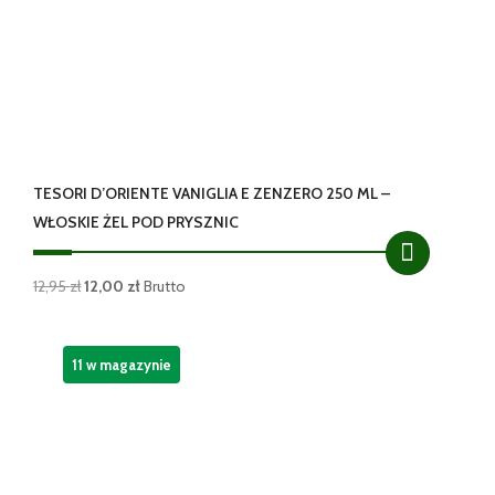
TESORI D’ORIENTE VANIGLIA E ZENZERO 250 ML –
WŁOSKIE ŻEL POD PRYSZNIC
Pierwotna
Aktualna
12,95
zł
12,00
zł
Brutto
cena
cena
wynosiła:
wynosi:
12,95 zł.
12,00 zł.
11 w magazynie