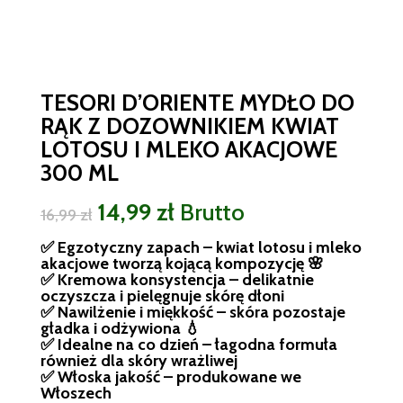
TESORI D’ORIENTE MYDŁO DO
RĄK Z DOZOWNIKIEM KWIAT
LOTOSU I MLEKO AKACJOWE
300 ML
Pierwotna
Aktualna
14,99
zł
Brutto
16,99
zł
cena
cena
✅ Egzotyczny zapach – kwiat lotosu i mleko
wynosiła:
wynosi:
akacjowe tworzą kojącą kompozycję 🌸
16,99 zł.
14,99 zł.
✅ Kremowa konsystencja – delikatnie
oczyszcza i pielęgnuje skórę dłoni
✅ Nawilżenie i miękkość – skóra pozostaje
gładka i odżywiona 💧
✅ Idealne na co dzień – łagodna formuła
również dla skóry wrażliwej
✅ Włoska jakość – produkowane we
Włoszech