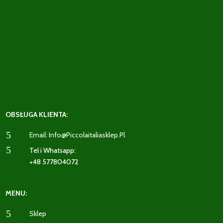
OBSŁUGA KLIENTA:
5
Email: Info@piccolaitaliasklep.pl
5
Tel i Whatsapp:
+48 577804072
MENU:
5
Sklep