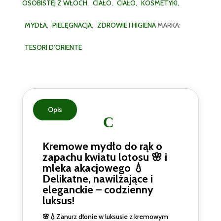
OSOBISTEJ Z WŁOCH
,
CIAŁO
,
CIAŁO
,
KOSMETYKI
,
ml
MYDŁA
,
PIELĘGNACJA
,
ZDROWIE I HIGIENA
MARKA:
TESORI D’ORIENTE
Opis
Kremowe mydło do rąk o
zapachu kwiatu lotosu 🌸 i
mleka akacjowego 💧
Delikatne, nawilżające i
eleganckie – codzienny
luksus!
🌸💧
Zanurz dłonie w luksusie z kremowym