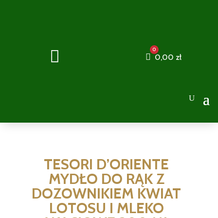
0

Cart
0,00
zł
TESORI D’ORIENTE
MYDŁO DO RĄK Z
DOZOWNIKIEM KWIAT
LOTOSU I MLEKO