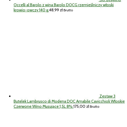
Occelli al Barolo z wina Barolo DOCG rzemieślniczy włoski
krowio-owczy 140 g
48,99
zł
Brutto
Zestaw 3
Butelek Lambrusco di Modena DOC Amabile Cavicchioli Włoskie
Czerwone Wino Musujące 1,5L 8%
175,00
zł
Brutto