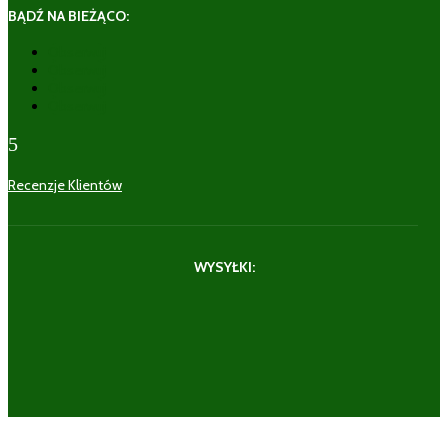
BĄDŹ NA BIEŻĄCO:
Obserwuj
Obserwuj
Obserwuj
Obserwuj
5
Recenzje Klientów
WYSYŁKI: