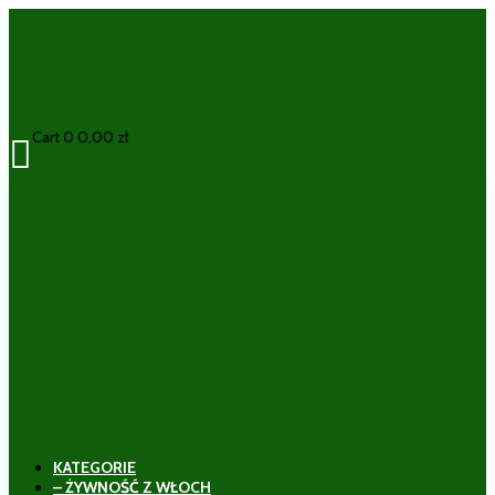
Cart
0
0,00
zł

KATEGORIE
– ŻYWNOŚĆ Z WŁOCH