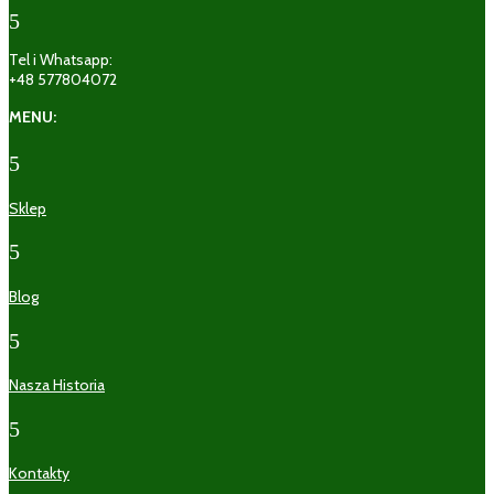
5
Tel i Whatsapp:
+48 577804072
MENU:
5
Sklep
5
Blog
5
Nasza Historia
5
Kontakty