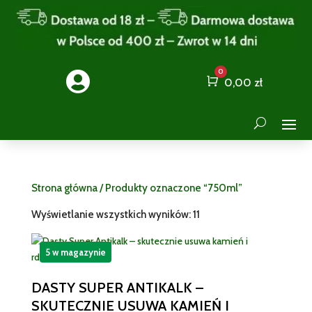
0

Cart
0,00
zł
Strona główna
/ Produkty oznaczone “750ml”
Wyświetlanie wszystkich wyników: 11
5 w magazynie
DASTY SUPER ANTIKALK –
SKUTECZNIE USUWA KAMIEŃ I