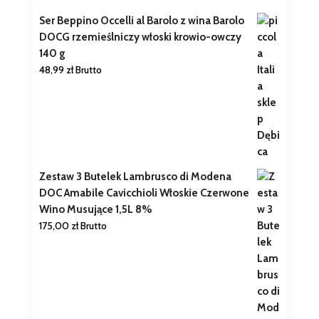
Ser Beppino Occelli al Barolo z wina Barolo
DOCG rzemieślniczy włoski krowio-owczy
140 g
48,99
zł
Brutto
Zestaw 3 Butelek Lambrusco di Modena
DOC Amabile Cavicchioli Włoskie Czerwone
Wino Musujące 1,5L 8%
175,00
zł
Brutto