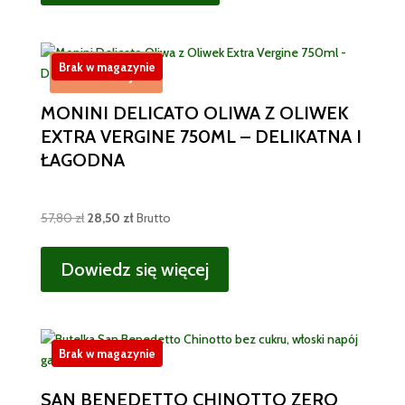
Brak w magazynie
Promocja!
MONINI DELICATO OLIWA Z OLIWEK
EXTRA VERGINE 750ML – DELIKATNA I
ŁAGODNA
Pierwotna
Aktualna
57,80
zł
28,50
zł
Brutto
cena
cena
wynosiła:
wynosi:
Dowiedz się więcej
57,80 zł.
28,50 zł.
Brak w magazynie
SAN BENEDETTO CHINOTTO ZERO