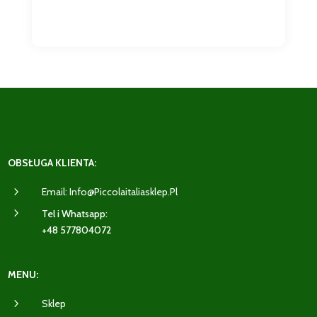
OBSŁUGA KLIENTA:
5
Email: Info@piccolaitaliasklep.pl
5
Tel i Whatsapp:
+48 577804072
MENU:
5
Sklep