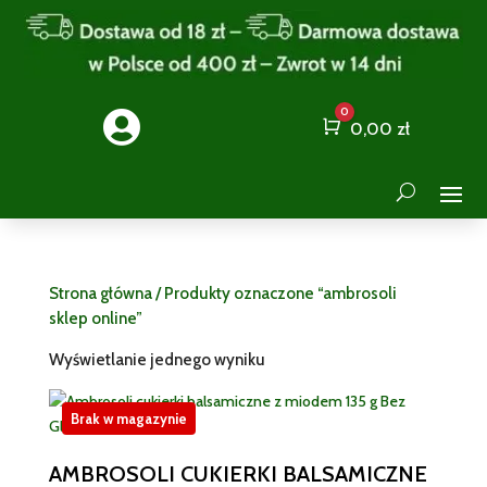
0

Cart
0,00
zł
Strona główna
/ Produkty oznaczone “ambrosoli
sklep online”
Wyświetlanie jednego wyniku
Brak w magazynie
AMBROSOLI CUKIERKI BALSAMICZNE