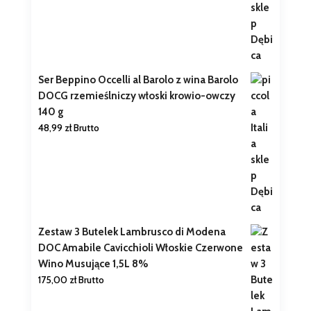
Ser Beppino Occelli al Barolo z wina Barolo
DOCG rzemieślniczy włoski krowio-owczy
140 g
48,99
zł
Brutto
Zestaw 3 Butelek Lambrusco di Modena
DOC Amabile Cavicchioli Włoskie Czerwone
Wino Musujące 1,5L 8%
175,00
zł
Brutto