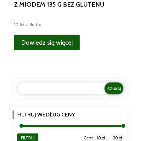
Z MIODEM 135 G BEZ GLUTENU
10,65
zł
Brutto
Dowiedz się więcej
FILTRUJ WEDŁUG CENY
FILTRUJ
Cena:
10 zł
—
20 zł
Cena
Cena