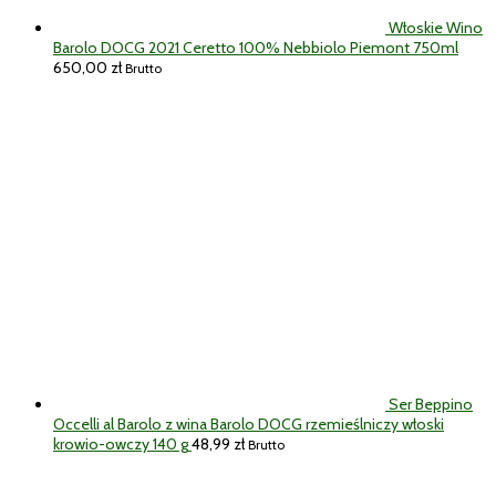
Włoskie Wino
Barolo DOCG 2021 Ceretto 100% Nebbiolo Piemont 750ml
650,00
zł
Brutto
Ser Beppino
Occelli al Barolo z wina Barolo DOCG rzemieślniczy włoski
krowio-owczy 140 g
48,99
zł
Brutto