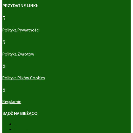
PRZYDATNE LINKI:
5
Polityka Prywatności
5
Polityka Zwrotów
5
Polityka Plików Cookies
5
Regulamin
BĄDŹ NA BIEŻĄCO:
Obserwuj
Obserwuj