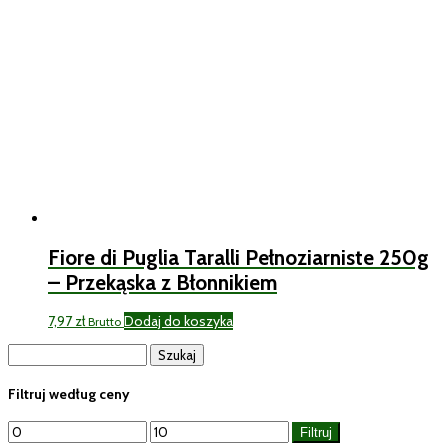
Fiore di Puglia Taralli Pełnoziarniste 250g
– Przekąska z Błonnikiem
7,97
zł
Dodaj do koszyka
Brutto
Szukaj:
Filtruj według ceny
Cena
Cena
Filtruj
min
max