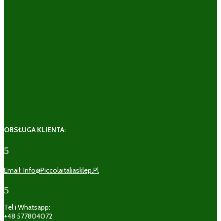
OBSŁUGA KLIENTA:
5
Email: Info@piccolaitaliasklep.pl
5
Tel i Whatsapp:
+48 577804072