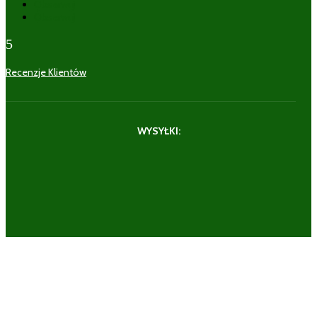
Obserwuj
Obserwuj
5
Recenzje Klientów
WYSYŁKI: