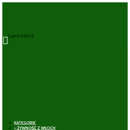
Cart
0
0,00
zł

KATEGORIE
– ŻYWNOŚĆ Z WŁOCH