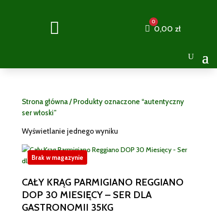
0

Cart
0,00
zł
Strona główna
/ Produkty oznaczone “autentyczny
ser włoski”
Wyświetlanie jednego wyniku
Brak w magazynie
CAŁY KRĄG PARMIGIANO REGGIANO
DOP 30 MIESIĘCY – SER DLA
GASTRONOMII 35KG