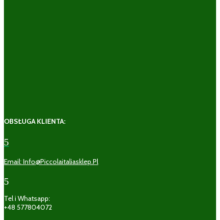
OBSŁUGA KLIENTA:
5
Email: Info@piccolaitaliasklep.pl
5
Tel i Whatsapp:
+48 577804072