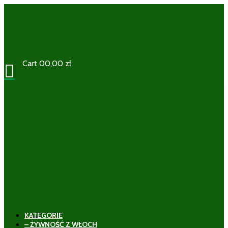
Cart
0
0,00
zł

KATEGORIE
– ŻYWNOŚĆ Z WŁOCH