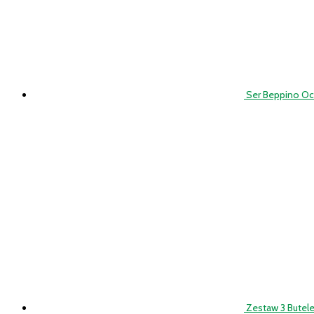
Ser Beppino Occ
Zestaw 3 Butel