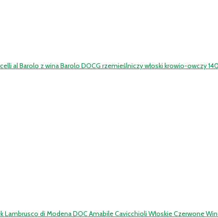
elli al Barolo z wina Barolo DOCG rzemieślniczy włoski krowio-owczy 140
ek Lambrusco di Modena DOC Amabile Cavicchioli Włoskie Czerwone Win