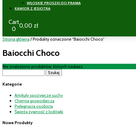
WŁOSKIE PROSZKI DO PRANIA
KAWIOR Z JESIOTRA
Cart
0,00
zł
0
Strona główna
/ Produkty oznaczone “Baiocchi Choco”
Baiocchi Choco
Nie znaleziono produktów, których szukasz.
Szukaj:
Kategorie
Artykuły spożywcze suchy
Chemia gospodarcza
Pielęgnacja osobista
Świeża żywność z lodówki
Nowe Produkty