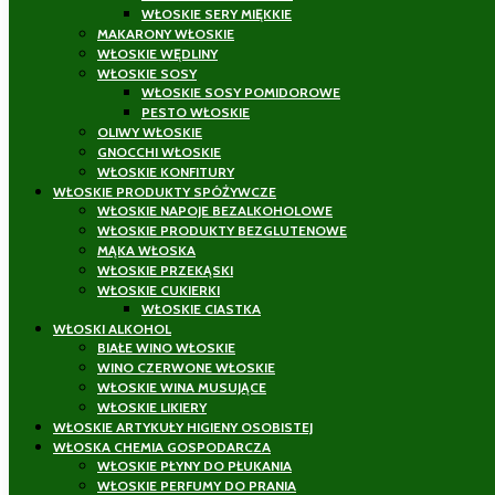
WŁOSKIE SERY MIĘKKIE
MAKARONY WŁOSKIE
WŁOSKIE WĘDLINY
WŁOSKIE SOSY
WŁOSKIE SOSY POMIDOROWE
PESTO WŁOSKIE
OLIWY WŁOSKIE
GNOCCHI WŁOSKIE
WŁOSKIE KONFITURY
WŁOSKIE PRODUKTY SPÓŻYWCZE
WŁOSKIE NAPOJE BEZALKOHOLOWE
WŁOSKIE PRODUKTY BEZGLUTENOWE
MĄKA WŁOSKA
WŁOSKIE PRZEKĄSKI
WŁOSKIE CUKIERKI
WŁOSKIE CIASTKA
WŁOSKI ALKOHOL
BIAŁE WINO WŁOSKIE
WINO CZERWONE WŁOSKIE
WŁOSKIE WINA MUSUJĄCE
WŁOSKIE LIKIERY
WŁOSKIE ARTYKUŁY HIGIENY OSOBISTEJ
WŁOSKA CHEMIA GOSPODARCZA
WŁOSKIE PŁYNY DO PŁUKANIA
WŁOSKIE PERFUMY DO PRANIA