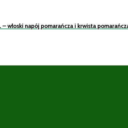
L – włoski napój pomarańcza i krwista pomarańcz