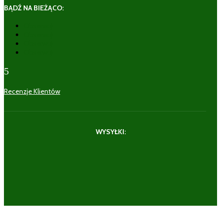
BĄDŹ NA BIEŻĄCO:
Obserwuj
Obserwuj
Obserwuj
Obserwuj
5
Recenzje Klientów
WYSYŁKI: