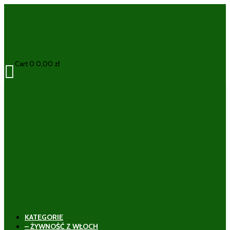
Cart
0
0,00
zł

KATEGORIE
– ŻYWNOŚĆ Z WŁOCH