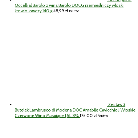
Occelli al Barolo z wina Barolo DOCG rzemieślniczy włoski
krowio-owczy 140 g
48,99
zł
Brutto
Zestaw 3
Butelek Lambrusco di Modena DOC Amabile Cavicchioli Włoskie
Czerwone Wino Musujące 1,5L 8%
175,00
zł
Brutto