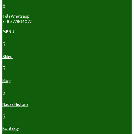
5
Tel i Whatsapp:
+48 577804072
MENU:
5
Sklep
5
Blog
5
Nasza Historia
5
Kontakty