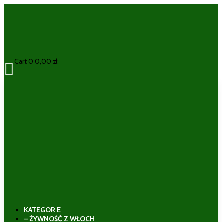
Cart
0
0,00
zł

KATEGORIE
– ŻYWNOŚĆ Z WŁOCH