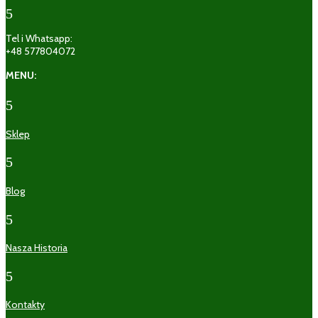
5
Tel i Whatsapp:
+48 577804072
MENU:
5
Sklep
5
Blog
5
Nasza Historia
5
Kontakty