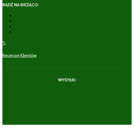
BĄDŹ NA BIEŻĄCO:
Obserwuj
Obserwuj
Obserwuj
Obserwuj
5
Recenzje Klientów
WYSYŁKI: