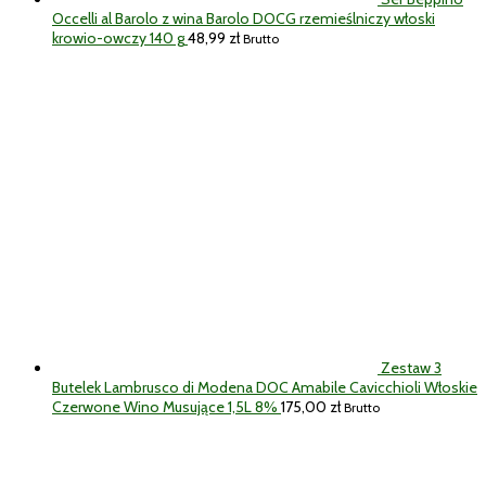
Occelli al Barolo z wina Barolo DOCG rzemieślniczy włoski
krowio-owczy 140 g
48,99
zł
Brutto
Zestaw 3
Butelek Lambrusco di Modena DOC Amabile Cavicchioli Włoskie
Czerwone Wino Musujące 1,5L 8%
175,00
zł
Brutto