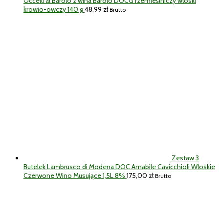
Occelli al Barolo z wina Barolo DOCG rzemieślniczy włoski
krowio-owczy 140 g
48,99
zł
Brutto
Zestaw 3
Butelek Lambrusco di Modena DOC Amabile Cavicchioli Włoskie
Czerwone Wino Musujące 1,5L 8%
175,00
zł
Brutto