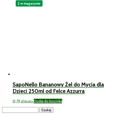
2 w magazynie
SapoNello Bananowy Żel do Mycia dla
Dzieci 250ml od Felce Azzurra
13,79
zł
Dodaj do koszyka
Brutto
Szukaj: