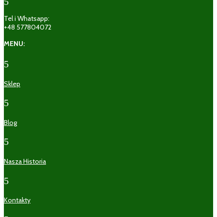
5
Tel i Whatsapp:
+48 577804072
MENU:
5
Sklep
5
Blog
5
Nasza Historia
5
Kontakty