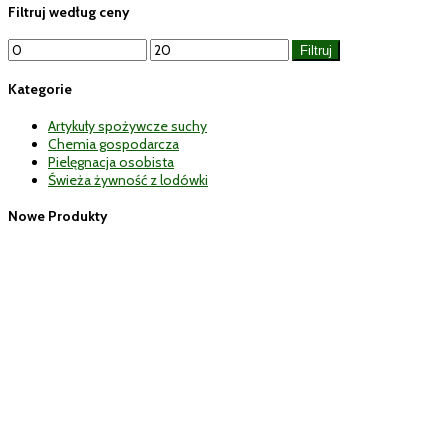
Filtruj według ceny
Cena
Cena
Filtruj
min
max
Kategorie
Artykuły spożywcze suchy
Chemia gospodarcza
Pielęgnacja osobista
Świeża żywność z lodówki
Nowe Produkty