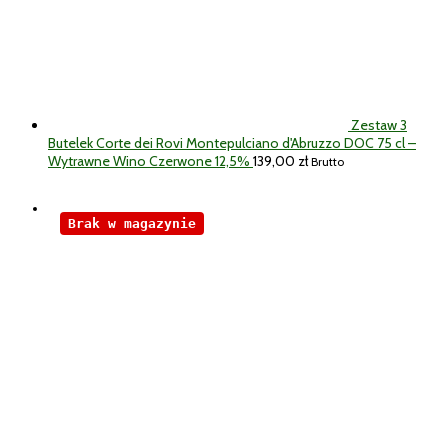
Zestaw 3
Butelek Corte dei Rovi Montepulciano d'Abruzzo DOC 75 cl –
Wytrawne Wino Czerwone 12,5%
139,00
zł
Brutto
Brak w magazynie