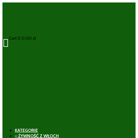
Cart
0
0,00
zł

KATEGORIE
– ŻYWNOŚĆ Z WŁOCH