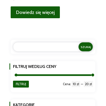
Dowiedz się więcej
FILTRUJ WEDŁUG CENY
FILTRUJ
Cena:
10 zł
—
20 zł
Cena
Cena
min
max
KATEGORIE