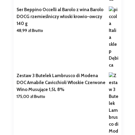
Ser Beppino Occelli al Barolo z wina Barolo
DOCG rzemieślniczy włoski krowio-owczy
140 g
48,99
zł
Brutto
Zestaw 3 Butelek Lambrusco di Modena
DOC Amabile Cavicchioli Włoskie Czerwone
Wino Musujące 1,5L 8%
175,00
zł
Brutto