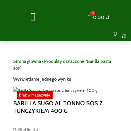
0

Cart
0,00
zł
Strona główna
/ Produkty oznaczone “Barilla pasta
sos”
Wyświetlanie jednego wyniku
Brak w magazynie
BARILLA SUGO AL TONNO SOS Z
TUŃCZYKIEM 400 G
16,95
zł
Brutto