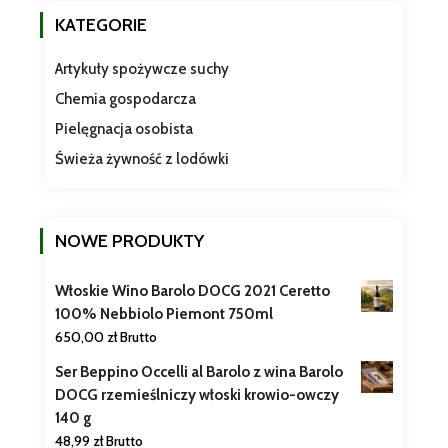
KATEGORIE
Artykuły spożywcze suchy
Chemia gospodarcza
Pielęgnacja osobista
Świeża żywność z lodówki
NOWE PRODUKTY
Włoskie Wino Barolo DOCG 2021 Ceretto
100% Nebbiolo Piemont 750ml
650,00
zł
Brutto
Ser Beppino Occelli al Barolo z wina Barolo
DOCG rzemieślniczy włoski krowio-owczy
140 g
48,99
zł
Brutto