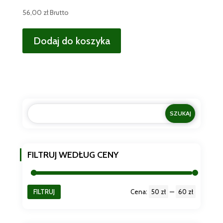
56,00
zł
Brutto
Dodaj do koszyka
FILTRUJ WEDŁUG CENY
FILTRUJ
Cena:
50 zł
—
60 zł
Cena
Cena
min
max