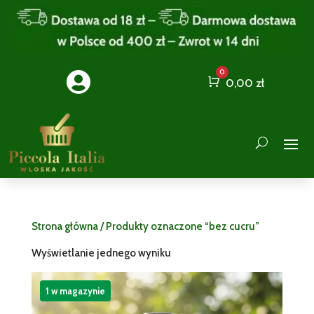
0

Cart
0,00
zł
Strona główna
/ Produkty oznaczone “bez cucru”
Wyświetlanie jednego wyniku
1 w magazynie