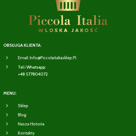
OBSŁUGA KLIENTA:
5
Email: Info@piccolaitaliasklep.pl
5
Tel i Whatsapp:
+48 577804072
MENU:
5
Sklep
5
Blog
5
Nasza Historia
5
Kontakty