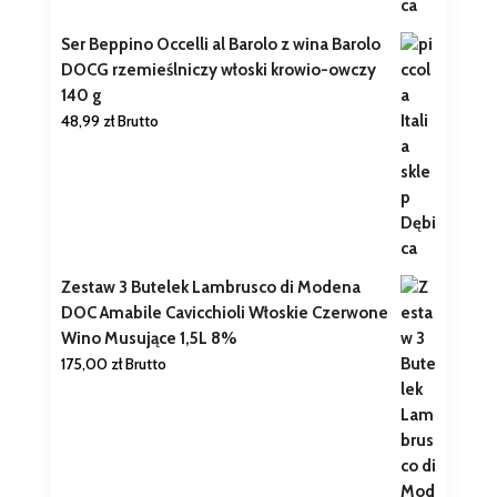
Ser Beppino Occelli al Barolo z wina Barolo
DOCG rzemieślniczy włoski krowio-owczy
140 g
48,99
zł
Brutto
Zestaw 3 Butelek Lambrusco di Modena
DOC Amabile Cavicchioli Włoskie Czerwone
Wino Musujące 1,5L 8%
175,00
zł
Brutto