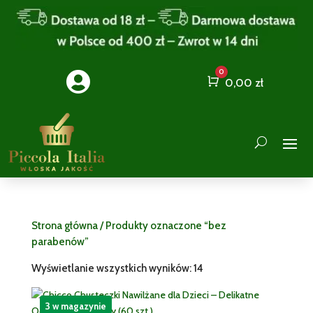
0

Cart
0,00
zł
Strona główna
/ Produkty oznaczone “bez
parabenów”
Wyświetlanie wszystkich wyników: 14
3 w magazynie