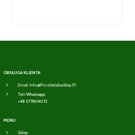
OBSŁUGA KLIENTA:
5
Email: Info@piccolaitaliasklep.pl
5
Tel i Whatsapp:
+48 577804072
MENU:
5
Sklep