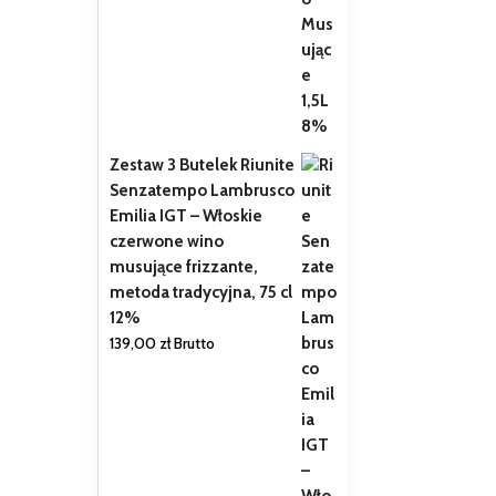
Zestaw 3 Butelek Riunite
Senzatempo Lambrusco
Emilia IGT – Włoskie
czerwone wino
musujące frizzante,
metoda tradycyjna, 75 cl
12%
139,00
zł
Brutto