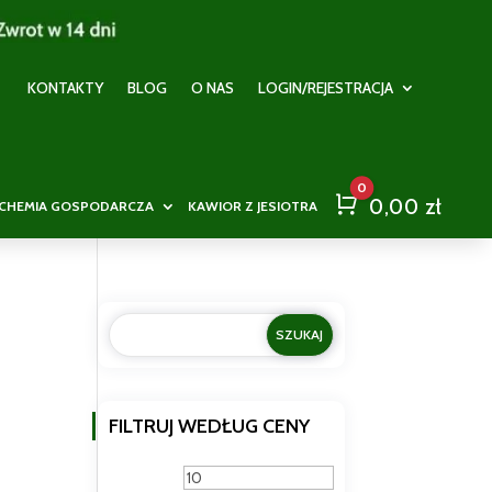
KONTAKTY
BLOG
O NAS
LOGIN/REJESTRACJA
0
Cart
0,00
zł
CHEMIA GOSPODARCZA
KAWIOR Z JESIOTRA
FILTRUJ WEDŁUG CENY
Cena
Cena