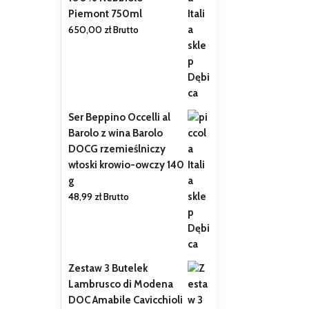
Piemont 750ml
650,00
zł
Brutto
Ser Beppino Occelli al
Barolo z wina Barolo
DOCG rzemieślniczy
włoski krowio-owczy 140
g
48,99
zł
Brutto
Zestaw 3 Butelek
Lambrusco di Modena
DOC Amabile Cavicchioli