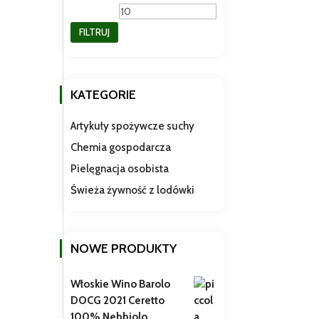
min
max
FILTRUJ
KATEGORIE
Artykuły spożywcze suchy
Chemia gospodarcza
Pielęgnacja osobista
Świeża żywność z lodówki
NOWE PRODUKTY
Włoskie Wino Barolo
DOCG 2021 Ceretto
100% Nebbiolo