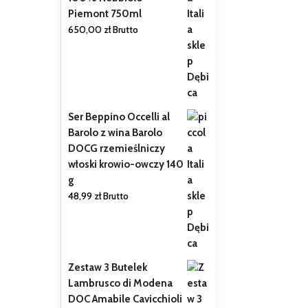
Piemont 750ml
650,00
zł
Brutto
Ser Beppino Occelli al
Barolo z wina Barolo
DOCG rzemieślniczy
włoski krowio-owczy 140
g
48,99
zł
Brutto
Zestaw 3 Butelek
Lambrusco di Modena
DOC Amabile Cavicchioli