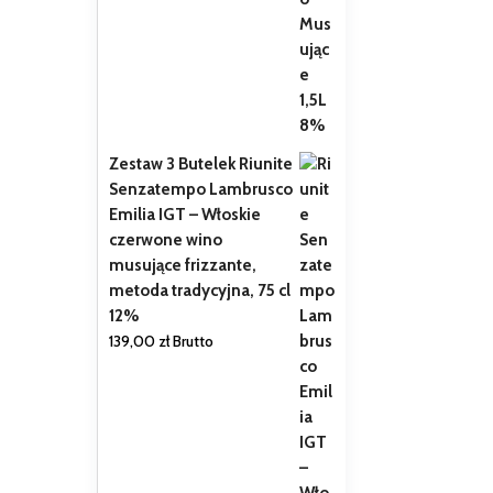
Zestaw 3 Butelek Riunite
Senzatempo Lambrusco
Emilia IGT – Włoskie
czerwone wino
musujące frizzante,
metoda tradycyjna, 75 cl
12%
139,00
zł
Brutto