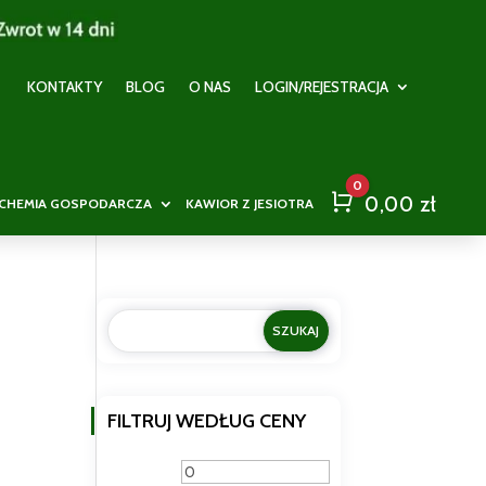
KONTAKTY
BLOG
O NAS
LOGIN/REJESTRACJA
0
Cart
0,00
zł
CHEMIA GOSPODARCZA
KAWIOR Z JESIOTRA
FILTRUJ WEDŁUG CENY
Cena
Cena