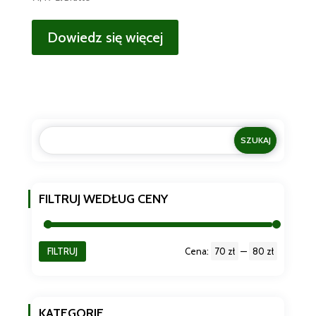
Dowiedz się więcej
FILTRUJ WEDŁUG CENY
FILTRUJ
Cena:
70 zł
—
80 zł
Cena
Cena
min
max
KATEGORIE