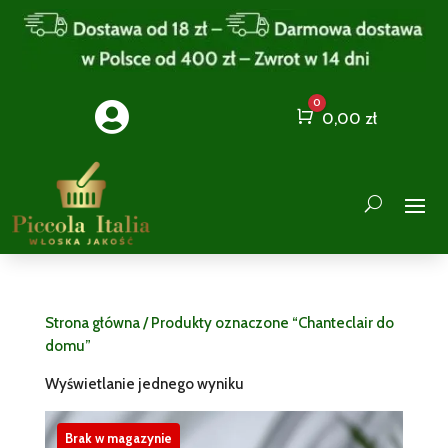
0

Cart
0,00
zł
Strona główna
/ Produkty oznaczone “Chanteclair do
domu”
Wyświetlanie jednego wyniku
Brak w magazynie