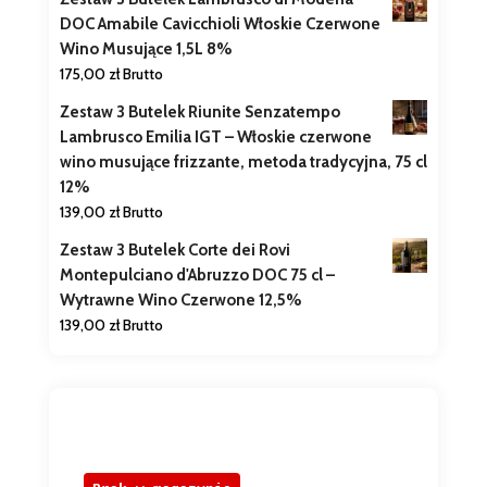
DOC Amabile Cavicchioli Włoskie Czerwone
Wino Musujące 1,5L 8%
175,00
zł
Brutto
Zestaw 3 Butelek Riunite Senzatempo
Lambrusco Emilia IGT – Włoskie czerwone
wino musujące frizzante, metoda tradycyjna, 75 cl
12%
139,00
zł
Brutto
Zestaw 3 Butelek Corte dei Rovi
Montepulciano d'Abruzzo DOC 75 cl –
Wytrawne Wino Czerwone 12,5%
139,00
zł
Brutto