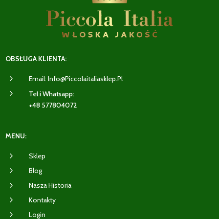
OBSŁUGA KLIENTA:
5
Email: Info@piccolaitaliasklep.pl
5
Tel i Whatsapp:
+48 577804072
MENU:
5
Sklep
5
Blog
5
Nasza Historia
5
Kontakty
5
Login