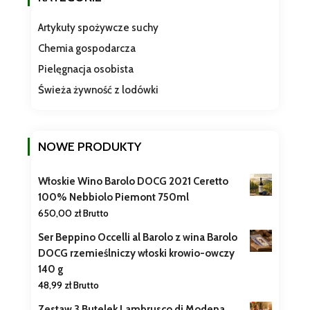
Artykuły spożywcze suchy
Chemia gospodarcza
Pielęgnacja osobista
Świeża żywność z lodówki
NOWE PRODUKTY
Włoskie Wino Barolo DOCG 2021 Ceretto
100% Nebbiolo Piemont 750ml
650,00
zł
Brutto
Ser Beppino Occelli al Barolo z wina Barolo
DOCG rzemieślniczy włoski krowio-owczy
140 g
48,99
zł
Brutto
Zestaw 3 Butelek Lambrusco di Modena