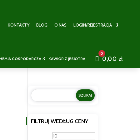
KONTAKTY
BLOG
O NAS
LOGIN/REJESTRACJA
0
Cart
0,00
zł
HEMIA GOSPODARCZA
KAWIOR Z JESIOTRA
FILTRUJ WEDŁUG CENY
Cena
Cena