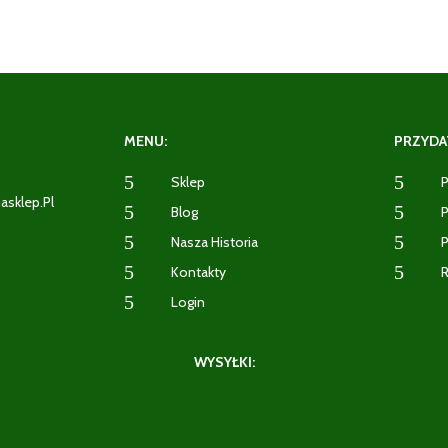
MENU:
PRZYDAT
5
5
Sklep
P
iasklep.pl
5
5
Blog
P
5
5
Nasza Historia
P
2
5
5
Kontakty
R
5
Login
WYSYŁKI: