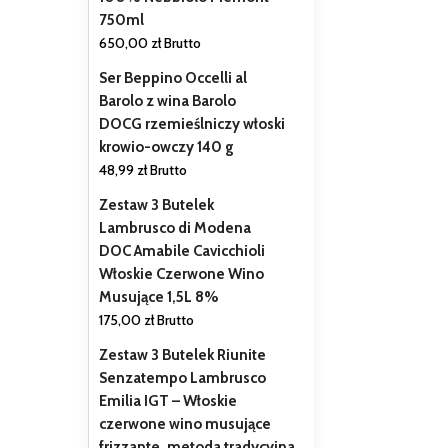
750ml
650,00
zł
Brutto
Ser Beppino Occelli al
Barolo z wina Barolo
DOCG rzemieślniczy włoski
krowio-owczy 140 g
48,99
zł
Brutto
Zestaw 3 Butelek
Lambrusco di Modena
DOC Amabile Cavicchioli
Włoskie Czerwone Wino
Musujące 1,5L 8%
175,00
zł
Brutto
Zestaw 3 Butelek Riunite
Senzatempo Lambrusco
Emilia IGT – Włoskie
czerwone wino musujące
frizzante, metoda tradycyjna,