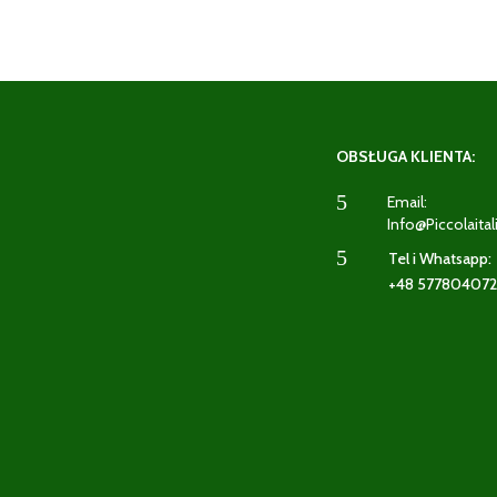
OBSŁUGA KLIENTA:
5
Email:
Info@piccolaital
5
Tel i Whatsapp:
+48 57780407