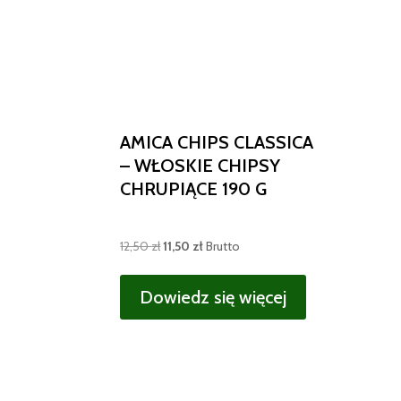
AMICA CHIPS CLASSICA
– WŁOSKIE CHIPSY
CHRUPIĄCE 190 G
Pierwotna
Aktualna
12,50
zł
11,50
zł
Brutto
cena
cena
wynosiła:
wynosi:
Dowiedz się więcej
12,50 zł.
11,50 zł.