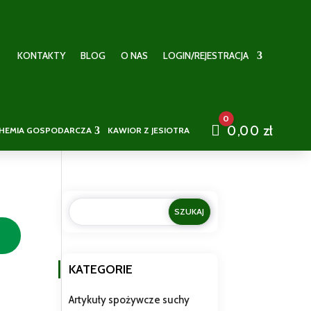
KONTAKTY
BLOG
O NAS
LOGIN/REJESTRACJA
0
Cart
0,00
zł
HEMIA GOSPODARCZA
KAWIOR Z JESIOTRA
KATEGORIE
Artykuły spożywcze suchy