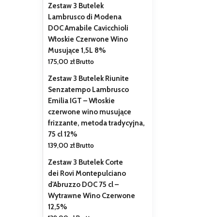
Zestaw 3 Butelek
Lambrusco di Modena
DOC Amabile Cavicchioli
Włoskie Czerwone Wino
Musujące 1,5L 8%
175,00
zł
Brutto
Zestaw 3 Butelek Riunite
Senzatempo Lambrusco
Emilia IGT – Włoskie
czerwone wino musujące
frizzante, metoda tradycyjna,
75 cl 12%
139,00
zł
Brutto
Zestaw 3 Butelek Corte
dei Rovi Montepulciano
d'Abruzzo DOC 75 cl –
Wytrawne Wino Czerwone
12,5%