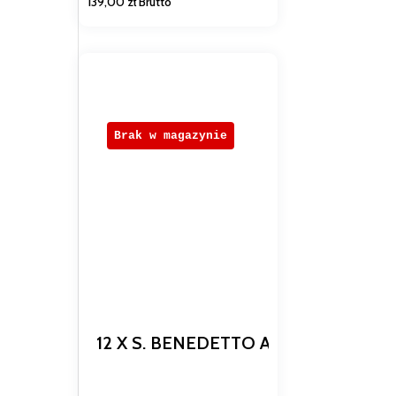
139,00
zł
Brutto
Brak w magazynie
12 X S. BENEDETTO ARANCIA E RO