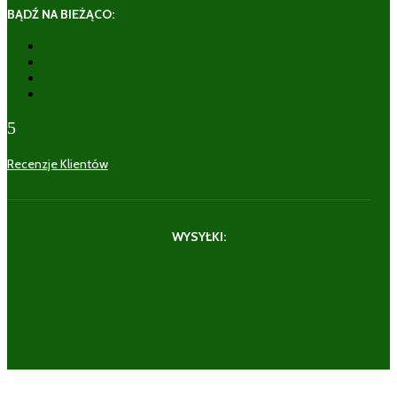
BĄDŹ NA BIEŻĄCO:
Obserwuj
Obserwuj
Obserwuj
Obserwuj
5
Recenzje Klientów
WYSYŁKI: