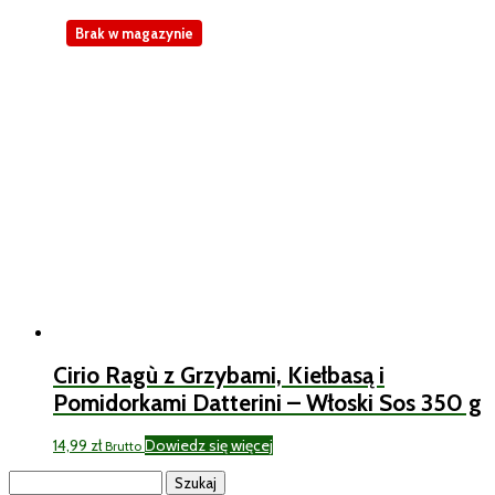
Brak w magazynie
Cirio Ragù z Grzybami, Kiełbasą i
Pomidorkami Datterini – Włoski Sos 350 g
14,99
zł
Dowiedz się więcej
Brutto
Szukaj: