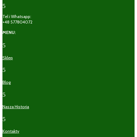
5
Tel i Whatsapp:
+48 577804072
MENU:
5
Sklep
5
Blog
5
Nasza Historia
5
Kontakty