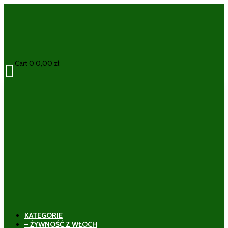
Cart
0
0,00
zł

KATEGORIE
– ŻYWNOŚĆ Z WŁOCH