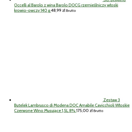
Occelli al Barolo z wina Barolo DOCG rzemieślniczy włoski
krowio-owczy 140 g
48,99
zł
Brutto
Zestaw 3
Butelek Lambrusco di Modena DOC Amabile Cavicchioli Włoskie
Czerwone Wino Musujące 1,5L 8%
175,00
zł
Brutto