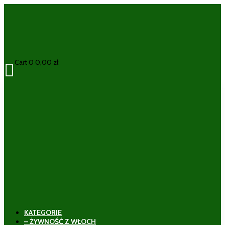
Cart
0
0,00
zł

KATEGORIE
– ŻYWNOŚĆ Z WŁOCH