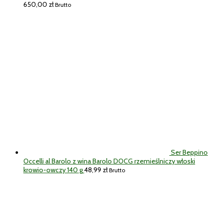
650,00
zł
Brutto
Ser Beppino
Occelli al Barolo z wina Barolo DOCG rzemieślniczy włoski
krowio-owczy 140 g
48,99
zł
Brutto