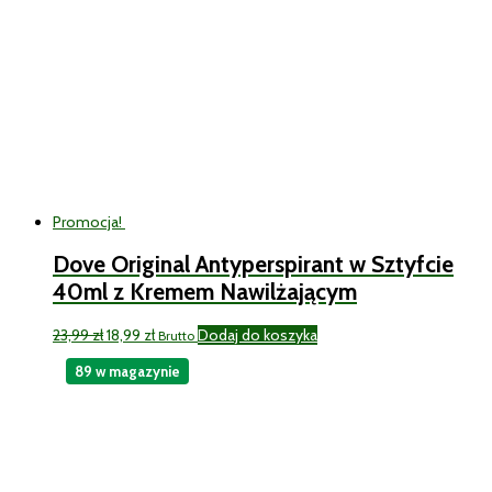
Promocja!
Dove Original Antyperspirant w Sztyfcie
40ml z Kremem Nawilżającym
Pierwotna
Aktualna
23,99
zł
18,99
zł
Dodaj do koszyka
Brutto
cena
cena
89 w magazynie
wynosiła:
wynosi:
23,99 zł.
18,99 zł.