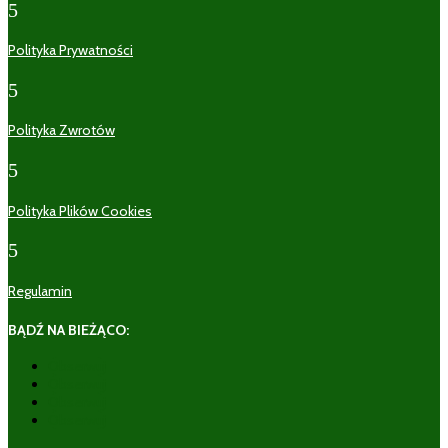
5
Polityka Prywatności
5
Polityka Zwrotów
5
Polityka Plików Cookies
5
Regulamin
BĄDŹ NA BIEŻĄCO:
Obserwuj
Obserwuj
Obserwuj
Obserwuj