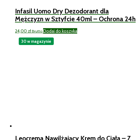
Infasil Uomo Dry Dezodorant dla
Mężczyzn w Sztyfcie 40ml – Ochrona 24h
24,00
zł
Dodaj do koszyka
Brutto
30 w magazynie
Leocrema Nawilżający Krem do Ciała – Z