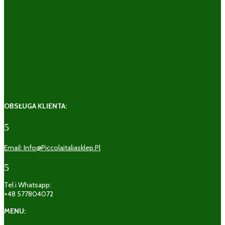
OBSŁUGA KLIENTA:
5
Email: Info@piccolaitaliasklep.pl
5
Tel i Whatsapp:
+48 577804072
MENU: