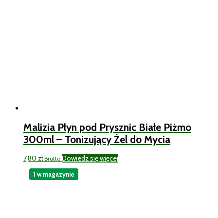
Malizia Płyn pod Prysznic Białe Piżmo
300ml – Tonizujący Żel do Mycia
7,80
zł
Dowiedz się więcej
Brutto
1 w magazynie