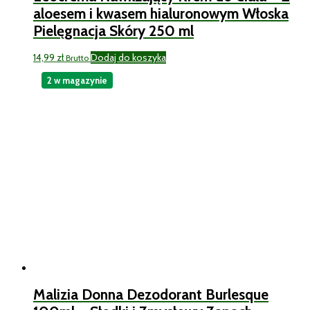
aloesem i kwasem hialuronowym Włoska
Pielęgnacja Skóry 250 ml
14,99
zł
Dodaj do koszyka
Brutto
2 w magazynie
Malizia Donna Dezodorant Burlesque