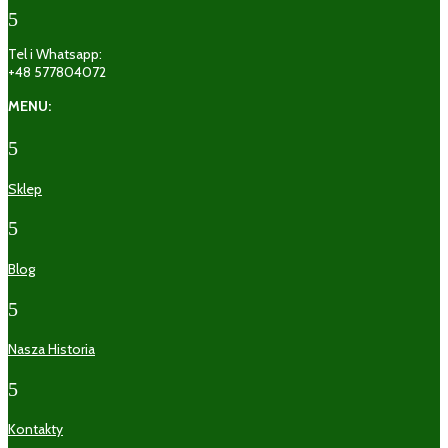
5
Tel i Whatsapp:
+48 577804072
MENU:
5
Sklep
5
Blog
5
Nasza Historia
5
Kontakty