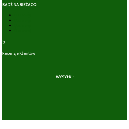
BĄDŹ NA BIEŻĄCO:
Obserwuj
Obserwuj
Obserwuj
Obserwuj
5
Recenzje Klientów
WYSYŁKI: