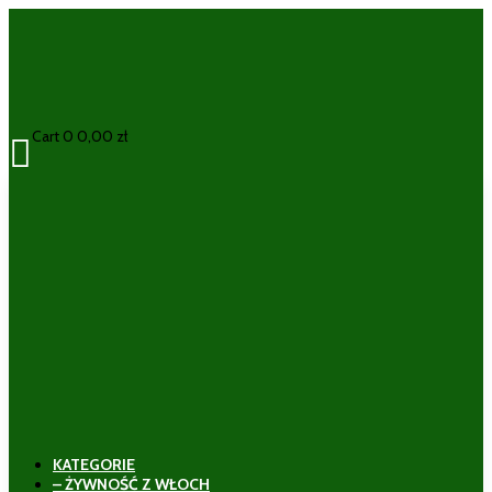
Cart
0
0,00
zł

KATEGORIE
– ŻYWNOŚĆ Z WŁOCH