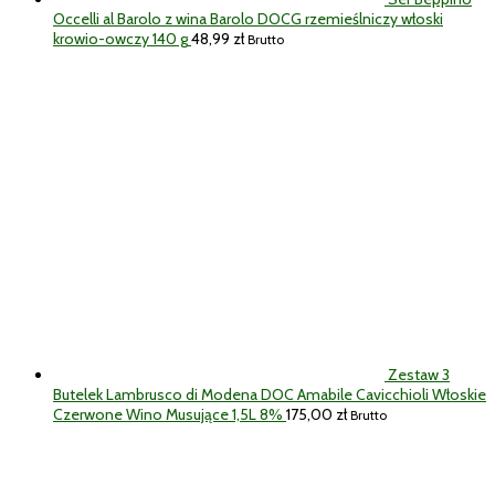
Occelli al Barolo z wina Barolo DOCG rzemieślniczy włoski
krowio-owczy 140 g
48,99
zł
Brutto
Zestaw 3
Butelek Lambrusco di Modena DOC Amabile Cavicchioli Włoskie
Czerwone Wino Musujące 1,5L 8%
175,00
zł
Brutto