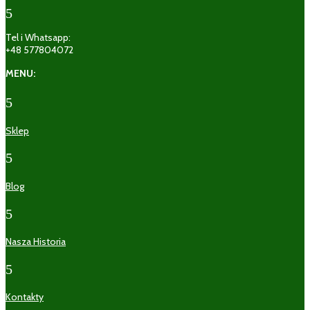
5
Tel i Whatsapp:
+48 577804072
MENU:
5
Sklep
5
Blog
5
Nasza Historia
5
Kontakty