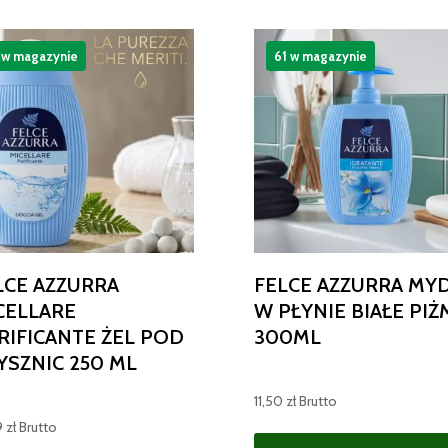
 w magazynie
61 w magazynie
LCE AZZURRA
FELCE AZZURRA MY
CELLARE
W PŁYNIE BIAŁE PI
RIFICANTE ŻEL POD
300ML
YSZNIC 250 ML
11,50
zł
Brutto
9
zł
Brutto