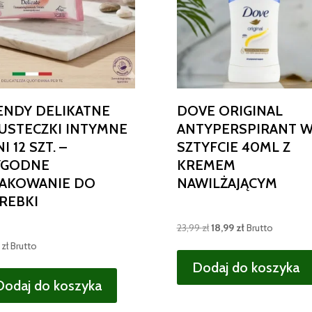
ENDY DELIKATNE
DOVE ORIGINAL
USTECZKI INTYMNE
ANTYPERSPIRANT 
I 12 SZT. –
SZTYFCIE 40ML Z
GODNE
KREMEM
AKOWANIE DO
NAWILŻAJĄCYM
REBKI
Pierwotna
Aktualna
23,99
zł
18,99
zł
Brutto
cena
cena
0
zł
Brutto
wynosiła:
wynosi:
Dodaj do koszyka
23,99 zł.
18,99 zł.
Dodaj do koszyka