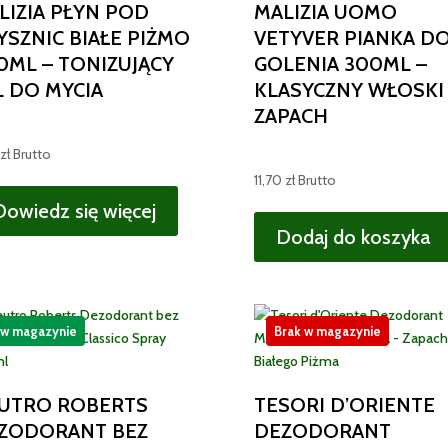
LIZIA PŁYN POD
MALIZIA UOMO
YSZNIC BIAŁE PIŻMO
VETYVER PIANKA D
0ML – TONIZUJĄCY
GOLENIA 300ML –
L DO MYCIA
KLASYCZNY WŁOSKI
ZAPACH
zł
Brutto
11,70
zł
Brutto
Dowiedz się więcej
Dodaj do koszyka
 w magazynie
Brak w magazynie
UTRO ROBERTS
TESORI D’ORIENTE
ZODORANT BEZ
DEZODORANT