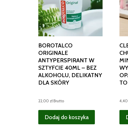
BOROTALCO
CL
ORIGINALE
CH
ANTYPERSPIRANT W
MIN
SZTYFCIE 40ML – BEZ
WY
ALKOHOLU, DELIKATNY
OP
DLA SKÓRY
TO
22,00
zł
Brutto
4,4
Dodaj do koszyka