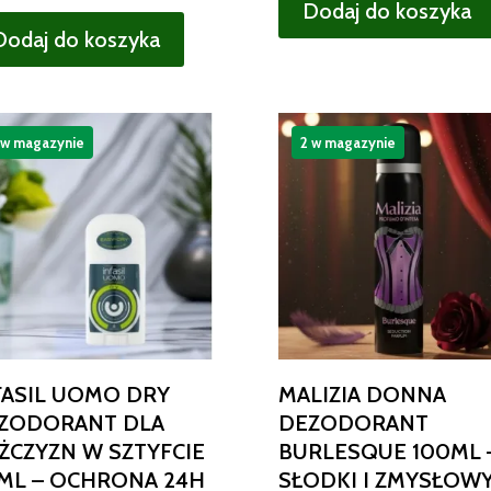
Dodaj do koszyka
Dodaj do koszyka
 w magazynie
2 w magazynie
FASIL UOMO DRY
MALIZIA DONNA
ZODORANT DLA
DEZODORANT
ŻCZYZN W SZTYFCIE
BURLESQUE 100ML 
ML – OCHRONA 24H
SŁODKI I ZMYSŁOW