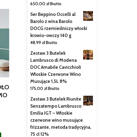
650,00
zł
Brutto
Ser Beppino Occelli al
Barolo z wina Barolo
DOCG rzemieślniczy włoski
krowio-owczy 140 g
48,99
zł
Brutto
Zestaw 3 Butelek
Lambrusco di Modena
DOC Amabile Cavicchioli
Włoskie Czerwone Wino
Musujące 1,5L 8%
DŁO
175,00
zł
Brutto
ŻMO
Zestaw 3 Butelek Riunite
Senzatempo Lambrusco
Emilia IGT – Włoskie
czerwone wino musujące
frizzante, metoda tradycyjna,
75 cl 12%