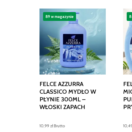
89 w magazynie
8
FELCE AZZURRA
FE
CLASSICO MYDŁO W
MI
PŁYNIE 300ML –
PU
WŁOSKI ZAPACH
PR
10,99
zł
Brutto
10,4