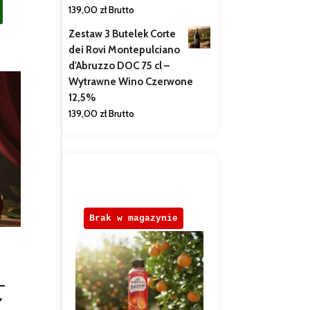
139,00
zł
Brutto
Zestaw 3 Butelek Corte
dei Rovi Montepulciano
d'Abruzzo DOC 75 cl –
Wytrawne Wino Czerwone
12,5%
139,00
zł
Brutto
Brak w magazynie
–
Y