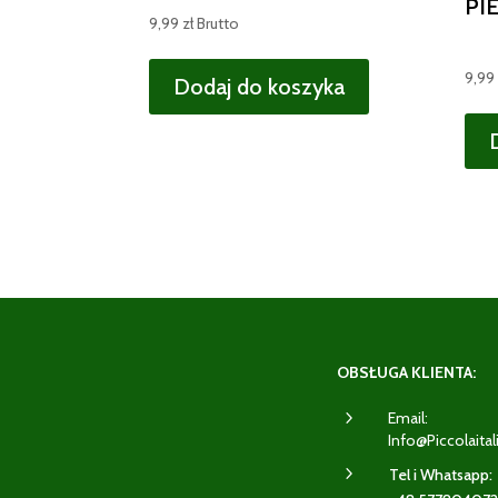
PI
9,99
zł
Brutto
9,99
Dodaj do koszyka
OBSŁUGA KLIENTA:
5
Email:
Info@piccolaital
5
Tel i Whatsapp: