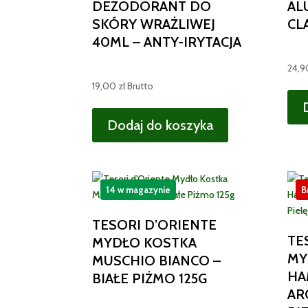
DEZODORANT DO
AL
SKÓRY WRAŻLIWEJ
CL
40ML – ANTY-IRYTACJA
24,
19,00
zł
Brutto
Dodaj do koszyka
14 w magazynie
B
TESORI D’ORIENTE
TE
MYDŁO KOSTKA
MY
MUSCHIO BIANCO –
HA
BIAŁE PIŻMO 125G
AR