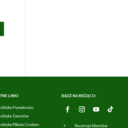
NE LINKI:
BĄDŹ NA BIEŻĄCO:
olityka Prywatności
olityka Zwrotów
olityka Plików Cookies
5
Recenzje Klientów