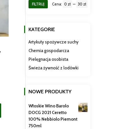
FILTRUJ
Cena:
0 zł
—
30 zł
Cena
Cena
min
max
KATEGORIE
Artykuły spożywcze suchy
Chemia gospodarcza
W
Pielęgnacja osobista
Świeża żywność z lodówki
NOWE PRODUKTY
Włoskie Wino Barolo
DOCG 2021 Ceretto
100% Nebbiolo Piemont
750ml