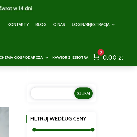
KONTAKTY
BLOG
O NAS
LOGIN/REJESTRACJA
0
Cart
0,00
zł
CHEMIA GOSPODARCZA
KAWIOR Z JESIOTRA
FILTRUJ WEDŁUG CENY