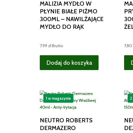
MALIZIA MYDŁO W
MA
PŁYNIE BIAŁE PIŻMO
PR
300ML – NAWILŻAJĄCE
30
MYDŁO DO RĄK
ŻE
7,99
zł
Brutto
7,80
Dodaj do koszyka
1 w magazynie
2
NEUTRO ROBERTS
NE
DERMAZERO
DE