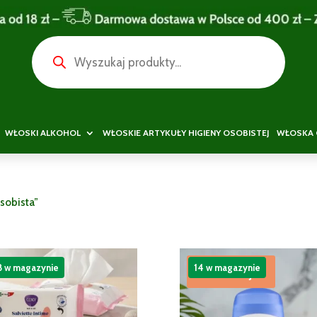
Wyszukiwarka
produktów
WŁOSKI ALKOHOL
WŁOSKIE ARTYKUŁY HIGIENY OSOBISTEJ
WŁOSKA 
sobista”
8 w magazynie
14 w magazynie
Promocja!