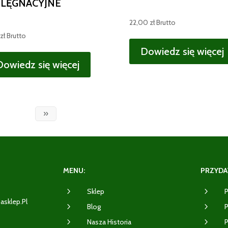
ELĘGNACYJNE
22,00
zł
Brutto
zł
Brutto
Dowiedz się więcej
Dowiedz się więcej
»
MENU:
PRZYDAT
5
5
Sklep
P
iasklep.pl
5
5
Blog
P
5
5
Nasza Historia
P