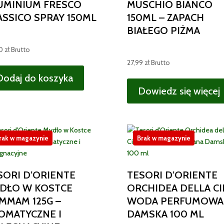
UMINIUM FRESCO
MUSCHIO BIANCO
ASSICO SPRAY 150ML
150ML – ZAPACH
BIAŁEGO PIŻMA
90
zł
Brutto
27,99
zł
Brutto
Dodaj do koszyka
Dowiedz się więcej
rak w magazynie
Brak w magazynie
SORI D’ORIENTE
TESORI D’ORIENTE
DŁO W KOSTCE
ORCHIDEA DELLA CI
MMAM 125G –
WODA PERFUMOWA
OMATYCZNE I
DAMSKA 100 ML